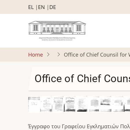
Skip
EL
EN
DE
to
main
content
Home
Office of Chief Counsil for
Office of Chief Coun
Image
Image
Image
Image
Image
Image
Image
Image
I
Έγγραφο του Γραφείου Εγκληματιών Πολέ