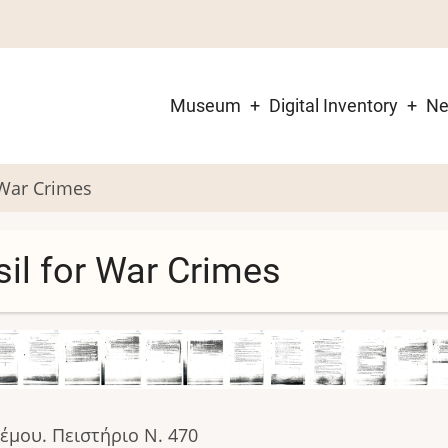
Museum
Digital Inventory
N
Main
navigation
 War Crimes
sil for War Crimes
mage
Image
Image
Image
Image
Image
Image
Image
Image
Image
Image
I
μου. Πειστήριο N. 470