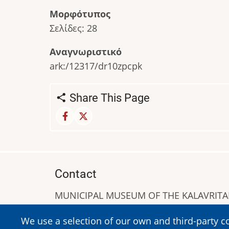
Μορφότυπος
Σελίδες: 28
Αναγνωριστικό
ark:/12317/dr10zpcpk
Share This Page
Contact
MUNICIPAL MUSEUM OF THE KALAVRIT
A. Sigros 1-5, Kalavrita, PC 25001
We use a selection of our own and third-party c
Tel:
+302692023646
,
+302692360220