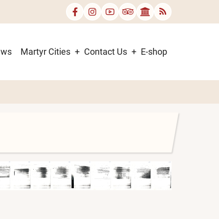
ews
Martyr Cities
Contact Us
E-shop
mage
Image
Image
Image
Image
Image
Image
Image
Image