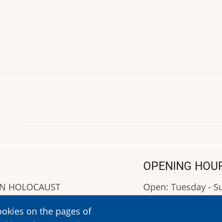
OPENING HOU
AN HOLOCAUST
Open: Tuesday - 
Closed: Monday
ookies on the pages of
OPENING HOURS: 0