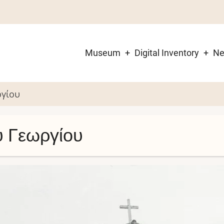
Museum
Digital Inventory
N
Main
navigation
ργίου
υ Γεωργίου