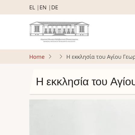
Skip
EL
EN
DE
to
main
content
Home
Η εκκλησία του Αγίου Γεω
Η εκκλησία του Αγίο
Image