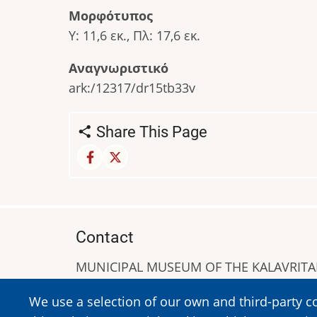
Μορφότυπος
Υ: 11,6 εκ., Πλ: 17,6 εκ.
Αναγνωριστικό
ark:/12317/dr15tb33v
Share This Page
Contact
MUNICIPAL MUSEUM OF THE KALAVRIT
A. Sigros 1-5, Kalavrita, PC 25001
We use a selection of our own and third-party c
Tel:
+302692023646
,
+302692360220