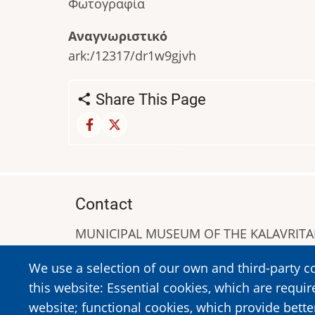
Φωτογραφία
Αναγνωριστικό
ark:/12317/dr1w9gjvh
Share This Page
Contact
MUNICIPAL MUSEUM OF THE KALAVRIT
A. Sigros 1-5, Kalavrita, PC 25001
We use a selection of our own and third-party c
Tel:
+302692023646
,
+302692360220
this website: Essential cookies, which are requir
https://www.dmko.gr || info@dmko.gr
website; functional cookies, which provide bett