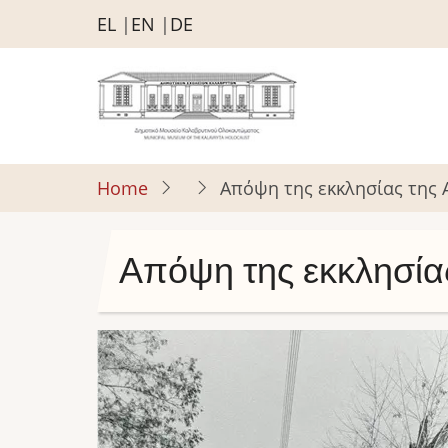
Skip
EL
EN
DE
to
main
content
Home
Απόψη της εκκλησίας της 
Απόψη της εκκλησίας
Image