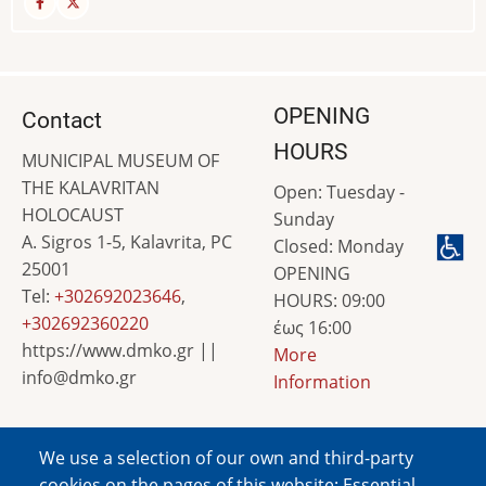
OPENING
Contact
HOURS
MUNICIPAL MUSEUM OF
THE KALAVRITAN
Open: Tuesday -
HOLOCAUST
Sunday
A. Sigros 1-5, Kalavrita, PC
Closed: Monday
25001
OPENING
Tel:
+302692023646
,
HOURS: 09:00
+302692360220
έως 16:00
https://www.dmko.gr ||
More
info@dmko.gr
Information
We use a selection of our own and third-party
Image
cookies on the pages of this website: Essential