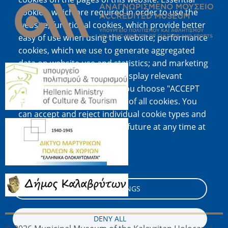
cookies, which are required in order to use the
website; functional cookies, which provide better
easy of use when using the website; performance
cookies, which we use to generate aggregated
data on website use and statistics; and marketing
Image
cookies, which are used to display relevant
content and advertising. If you choose "ACCEPT
ALL", you consent to the use of all cookies. You
can accept and reject individual cookie types and
Image
revoke your consent for the future at any time at
"Settings".
Cookie documentation
Image
COOKIE SETTINGS
DENY ALL