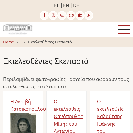
Skip
EL
EN
DE
to
main
content
Home
Εκτελεσθέντες Σκεπαστό
Εκτελεσθέντες Σκεπαστό
Περιλαμβάνει φωτογραφίες - αρχεία που αφορούν τους
εκτελεσθέντες στο Σκεπαστό
Η Ακριβή
Ο
Ο
Κατσικοπούλου
εκτελεσθείς
εκτελεσθείς
Image
Θανόπουλος
Καλούτσης
Μίμης του
Ιωάννης
Αντωνίου
του