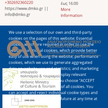
+302692360220
έως 16:00
https://www.dmko.gr ||
More
info@dmko.gr
Information
We use a selection of our own and third-party
Image
cookies on the pages of this website: Essential
cookies, which are required in order to use the
website; functional cookies, which provide better
easy of use when using the website; performance
cookies, which we use to generate aggregated
data on website use and statistics; and marketing
Image
cookies, which are used to display relevant
content and advertising. If you choose "ACCEPT
ALL", you consent to the use of all cookies. You
can accept and reject individual cookie types and
Image
revoke your consent for the future at any time at
"Settings".