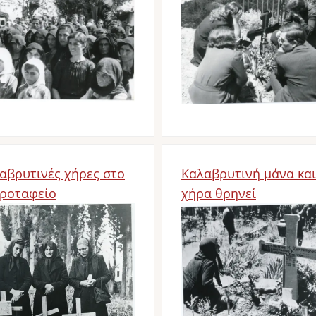
d
Bild
αβρυτινές χήρες στο
Καλαβρυτινή μάνα και
ροταφείο
χήρα θρηνεί
d
Bild