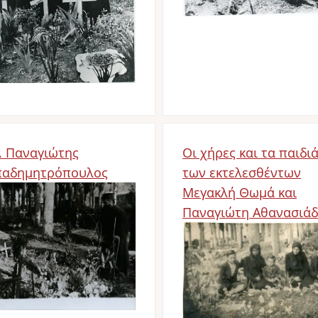
. Παναγιώτης
Οι χήρες και τα παιδι
αδημητρόπουλος
των εκτελεσθέντων
d
Μεγακλή Θωμά και
Παναγιώτη Αθανασιάδ
Bild