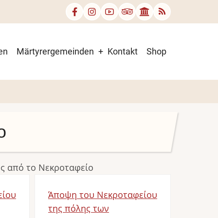
en
Märtyrergemeinden
Kontakt
Shop
ο
ές από το Νεκροταφείο
είου
Άποψη του Νεκροταφείου
της πόλης των