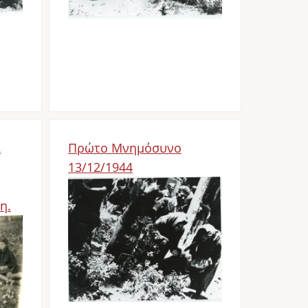
ά
Πρώτο Μνημόσυνο
13/12/1944
Bild
η.