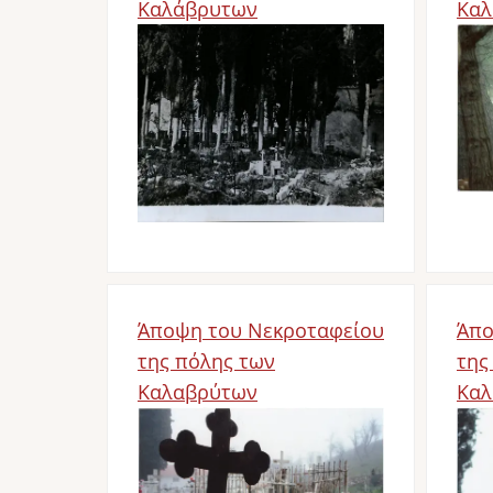
Καλάβρυτων
Καλ
Bild
Bil
Άποψη του Νεκροταφείου
Άπο
της πόλης των
της
Καλαβρύτων
Καλ
Bild
Bil