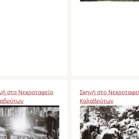
νή στο Νεκροταφείο
Σκηνή στο Νεκροταφε
αβρύτων
Καλαβρύτων
d
Bild