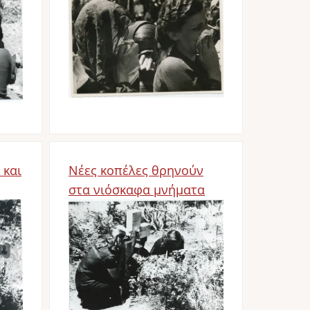
Bild
 και
Νέες κοπέλες θρηνούν
στα νιόσκαφα μνήματα
Bild