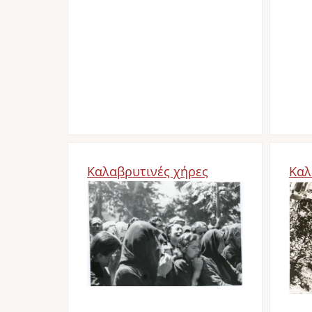
Καλαβρυτινές χήρες
Καλ
Bild
Bil