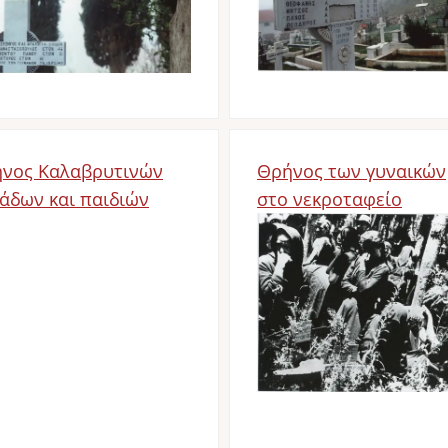
νος Καλαβρυτινών
Θρήνος των γυναικών
άδων και παιδιών
στο νεκροταφείο
Bild