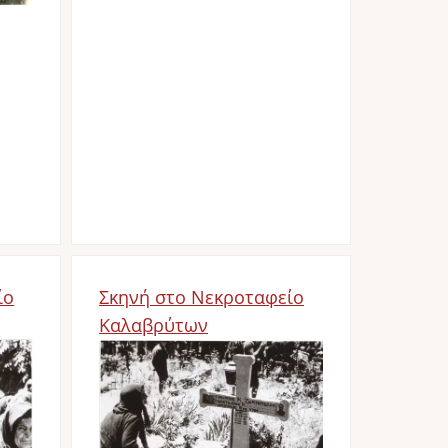
ίο
Σκηνή στο Νεκροταφείο
Καλαβρύτων
Bild