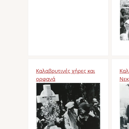
Bil
Καλαβρυτινές χήρες και
Καλ
ορφανά
Νεκ
Bild
Bil