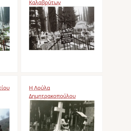
Καλαβρύτων
Bild
είου
Η Λούλα
Δημητρακοπούλου
Bild