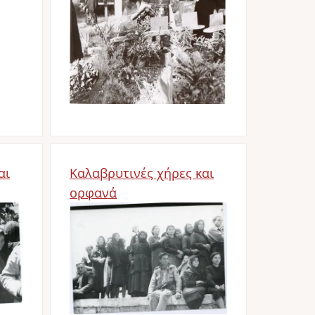
αι
Καλαβρυτινές χήρες και
ορφανά
Bild