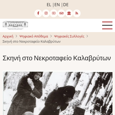
Παράκαμψη
EL
EN
DE
προς
το
κυρίως
περιεχόμενο
Αρχική
Ψηφιακό Απόθεμα
Ψηφιακές Συλλογές
Σκηνή στο Νεκροταφείο Καλαβρύτων
Σκηνή στο Νεκροταφείο Καλαβρύτων
Image