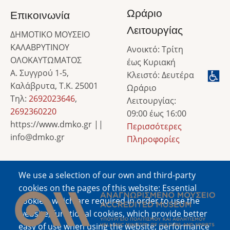
Ωράριο
Επικοινωνία
Λειτουργίας
ΔΗΜΟΤΙΚΟ ΜΟΥΣΕΙΟ
ΚΑΛΑΒΡΥΤΙΝΟΥ
Ανοικτό: Τρίτη
ΟΛΟΚΑΥΤΩΜΑΤΟΣ
έως Κυριακή
Α. Συγγρού 1-5,
Κλειστό: Δευτέρα
Καλάβρυτα, Τ.Κ. 25001
Ωράριο
Τηλ:
2692023646
,
Λειτουργίας:
2692360220
09:00 έως 16:00
https://www.dmko.gr ||
Περισσότερες
info@dmko.gr
Πληροφορίες
We use a selection of our own and third-party
Image
cookies on the pages of this website: Essential
cookies, which are required in order to use the
website; functional cookies, which provide better
easy of use when using the website; performance