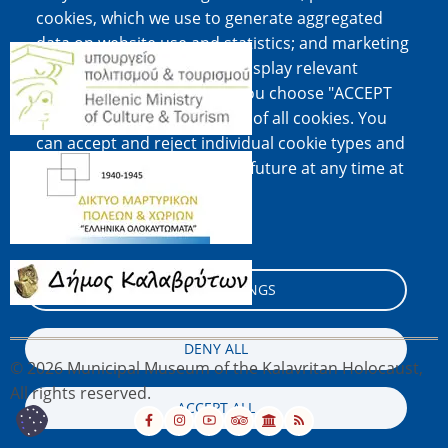
cookies, which we use to generate aggregated
data on website use and statistics; and marketing
Image
cookies, which are used to display relevant
content and advertising. If you choose "ACCEPT
ALL", you consent to the use of all cookies. You
can accept and reject individual cookie types and
Image
revoke your consent for the future at any time at
"Settings".
Cookie documentation
Image
COOKIE SETTINGS
DENY ALL
© 2026 Municipal Museum of the Kalavritan Holocaust,
All rights reserved.
ACCEPT ALL