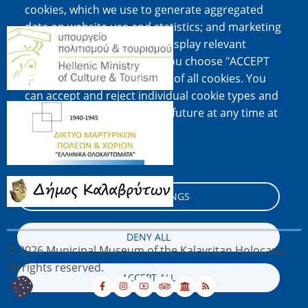
cookies, which we use to generate aggregated
data on website use and statistics; and marketing
Image
cookies, which are used to display relevant
content and advertising. If you choose "ACCEPT
ALL", you consent to the use of all cookies. You
can accept and reject individual cookie types and
Image
revoke your consent for the future at any time at
"Settings".
Cookie documentation
Image
COOKIE SETTINGS
DENY ALL
© 2026 Municipal Museum of the Kalavritan Holocaust,
All rights reserved.
ACCEPT ALL