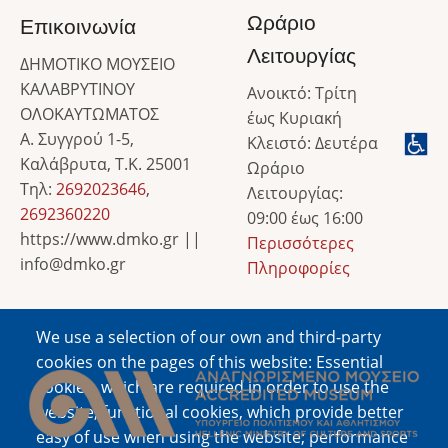
Ωράριο
Επικοινωνία
Λειτουργίας
ΔΗΜΟΤΙΚΟ ΜΟΥΣΕΙΟ
ΚΑΛΑΒΡΥΤΙΝΟΥ
Ανοικτό: Τρίτη
ΟΛΟΚΑΥΤΩΜΑΤΟΣ
έως Κυριακή
Α. Συγγρού 1-5,
Κλειστό: Δευτέρα
Καλάβρυτα, Τ.Κ. 25001
Ωράριο
Τηλ:
2692023646
,
Λειτουργίας:
2692360220
09:00 έως 16:00
https://www.dmko.gr ||
Περισσότερες
info@dmko.gr
Πληροφορίες
We use a selection of our own and third-party
Image
cookies on the pages of this website: Essential
cookies, which are required in order to use the
website; functional cookies, which provide better
easy of use when using the website; performance