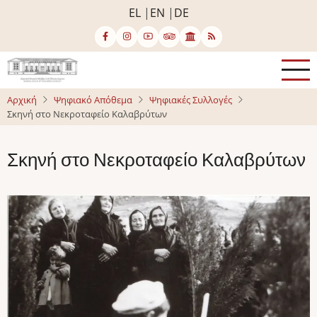
Παράκαμψη
EL
EN
DE
προς
το
κυρίως
περιεχόμενο
Αρχική
Ψηφιακό Απόθεμα
Ψηφιακές Συλλογές
Σκηνή στο Νεκροταφείο Καλαβρύτων
Σκηνή στο Νεκροταφείο Καλαβρύτων
Image