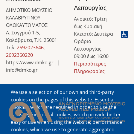
Λειτουργίας
ΔΗΜΟΤΙΚΟ ΜΟΥΣΕΙΟ
ΚΑΛΑΒΡΥΤΙΝΟΥ
Ανοικτό: Τρίτη
ΟΛΟΚΑΥΤΩΜΑΤΟΣ
έως Κυριακή
Α. Συγγρού 1-5,
Κλειστό: Δευτέρα
Καλάβρυτα, Τ.Κ. 25001
Ωράριο
Τηλ:
2692023646
,
Λειτουργίας:
2692360220
09:00 έως 16:00
https://www.dmko.gr ||
Περισσότερες
info@dmko.gr
Πληροφορίες
We use a selection of our own and third-party
Image
cookies on the pages of this website: Essential
cookies, which are required in order to use the
website; functional cookies, which provide better
easy of use when using the website; performance
cookies, which we use to generate aggregated