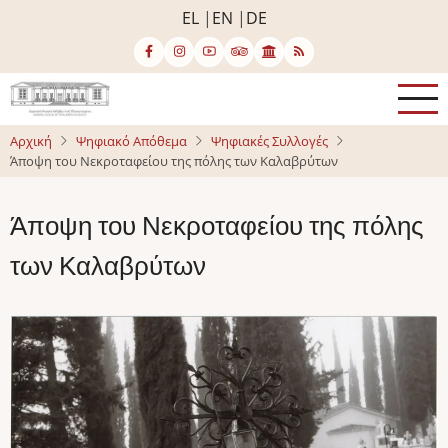
Παράκαμψη
EL
EN
DE
προς
το
κυρίως
περιεχόμενο
Αρχική
Ψηφιακό Απόθεμα
Ψηφιακές Συλλογές
Άποψη του Νεκροταφείου της πόλης των Καλαβρύτων
Άποψη του Νεκροταφείου της πόλης
των Καλαβρύτων
Image