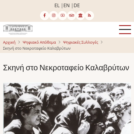
Παράκαμψη
EL
EN
DE
προς
το
κυρίως
περιεχόμενο
Αρχική
Ψηφιακό Απόθεμα
Ψηφιακές Συλλογές
Σκηνή στο Νεκροταφείο Καλαβρύτων
Σκηνή στο Νεκροταφείο Καλαβρύτων
Image