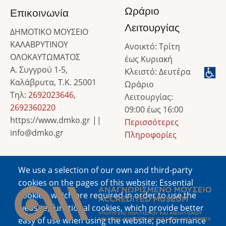
Ωράριο
Επικοινωνία
Λειτουργίας
ΔΗΜΟΤΙΚΟ ΜΟΥΣΕΙΟ
ΚΑΛΑΒΡΥΤΙΝΟΥ
Ανοικτό: Τρίτη
ΟΛΟΚΑΥΤΩΜΑΤΟΣ
έως Κυριακή
Α. Συγγρού 1-5,
Κλειστό: Δευτέρα
Καλάβρυτα, Τ.Κ. 25001
Ωράριο
Τηλ:
2692023646
,
Λειτουργίας:
2692360220
09:00 έως 16:00
https://www.dmko.gr ||
Περισσότερες
info@dmko.gr
Πληροφορίες
We use a selection of our own and third-party
Image
cookies on the pages of this website: Essential
cookies, which are required in order to use the
website; functional cookies, which provide better
easy of use when using the website; performance