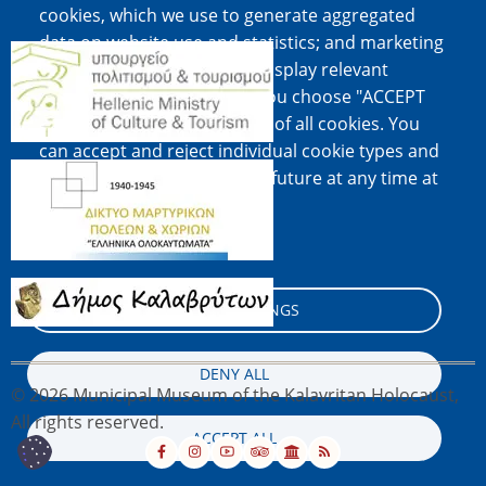
cookies, which we use to generate aggregated
data on website use and statistics; and marketing
Image
cookies, which are used to display relevant
content and advertising. If you choose "ACCEPT
ALL", you consent to the use of all cookies. You
can accept and reject individual cookie types and
Image
revoke your consent for the future at any time at
"Settings".
Cookie documentation
Image
COOKIE SETTINGS
DENY ALL
© 2026 Municipal Museum of the Kalavritan Holocaust,
All rights reserved.
ACCEPT ALL