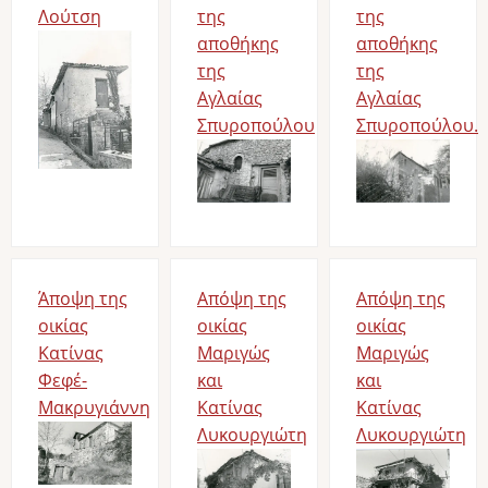
Λούτση
της
της
Bild
αποθήκης
αποθήκης
της
της
Αγλαίας
Αγλαίας
Σπυροπούλου
Σπυροπούλου.
Bild
Bild
Άποψη της
Απόψη της
Απόψη της
οικίας
οικίας
οικίας
Κατίνας
Μαριγώς
Μαριγώς
Φεφέ-
και
και
Μακρυγιάννη
Κατίνας
Κατίνας
Bild
Λυκουργιώτη
Λυκουργιώτη
Bild
Bild