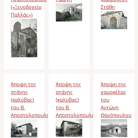
(«Ξενοδοχείο
Bild
Στάθη
Παλλάς»)
Bild
Bild
Άποψη της
Άποψη της
Άποψη της
στάνης
στάνης
χαμοκέλας
(καλύβας)
(καλύβας)
του
του Β.
του Β.
Αντώνη
Αποστολοπουλου
Αποστολοπουλου
Θανόπουλου
Bild
Bild
Bild