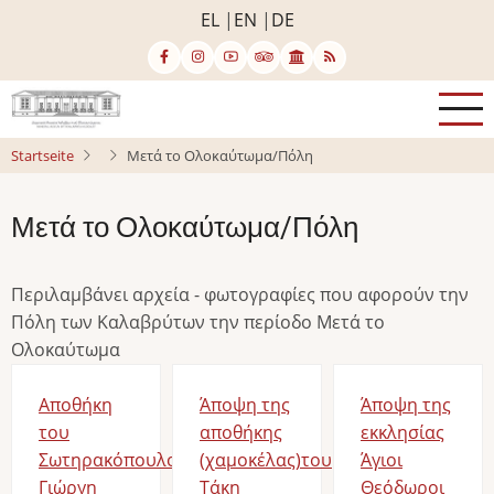
Direkt
EL
EN
DE
zum
Inhalt
Startseite
Μετά το Ολοκαύτωμα/Πόλη
Μετά το Ολοκαύτωμα/Πόλη
Περιλαμβάνει αρχεία - φωτογραφίες που αφορούν την
Πόλη των Καλαβρύτων την περίοδο Μετά το
Ολοκαύτωμα
Αποθήκη
Άποψη της
Άποψη της
του
αποθήκης
εκκλησίας
Σωτηρακόπουλου
(χαμοκέλας)του
Άγιοι
Γιώργη
Τάκη
Θεόδωροι