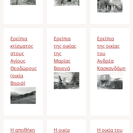
Ερείπια
Ερείπια
Ερείπια
κτίσματος
της οικίας
της οικίας
στους
της
του
Αγίους
Μαρίας
Ανδρέα
Θεοδώρους
Βαγενά
Κασκανδάμη
(οικία
Bild
Bild
Βοριά)
Bild
Η αποθήκη
Η οικία
Η οικία του