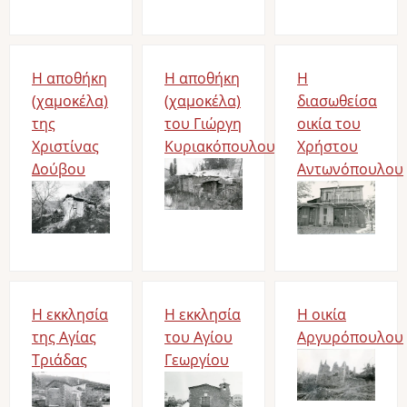
Η αποθήκη
Η αποθήκη
Η
(χαμοκέλα)
(χαμοκέλα)
διασωθείσα
της
του Γιώργη
οικία του
Χριστίνας
Κυριακόπουλου
Χρήστου
Δούβου
Bild
Αντωνόπουλου
Bild
Bild
Η εκκλησία
Η εκκλησία
Η οικία
της Αγίας
του Αγίου
Αργυρόπουλου
Τριάδας
Γεωργίου
Bild
Bild
Bild