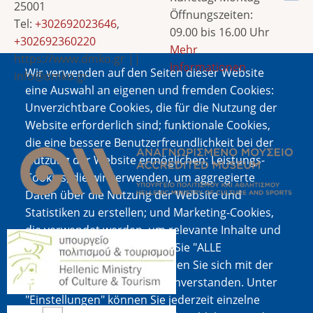
25001
Öffnungszeiten:
Tel:
+302692023646
,
09.00 bis 16.00 Uhr
+302692360220
Mehr
https://www.dmko.gr ||
Informationen
Wir verwenden auf den Seiten dieser Website
info@dmko.gr
eine Auswahl an eigenen und fremden Cookies:
Unverzichtbare Cookies, die für die Nutzung der
Website erforderlich sind; funktionale Cookies,
Bild
die eine bessere Benutzerfreundlichkeit bei der
Nutzung der Website ermöglichen; Leistungs-
Cookies, die wir verwenden, um aggregierte
Daten über die Nutzung der Website und
Statistiken zu erstellen; und Marketing-Cookies,
die verwendet werden, um relevante Inhalte und
Bild
Werbung anzuzeigen. Wenn Sie "ALLE
AKZEPTIEREN" wählen, erklären Sie sich mit der
Verwendung aller Cookies einverstanden. Unter
"Einstellungen" können Sie jederzeit einzelne