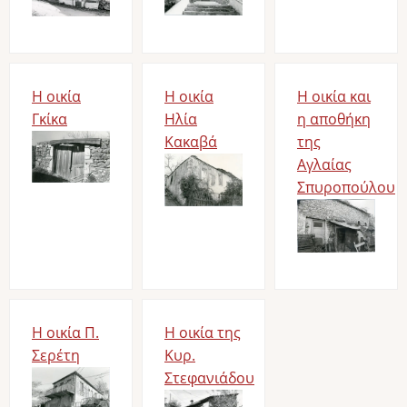
Η οικία
Η οικία
Η οικία και
Γκίκα
Ηλία
η αποθήκη
Bild
Κακαβά
της
Bild
Αγλαίας
Σπυροπούλου
Bild
Η οικία Π.
Η οικία της
Σερέτη
Κυρ.
Bild
Στεφανιάδου
Bild