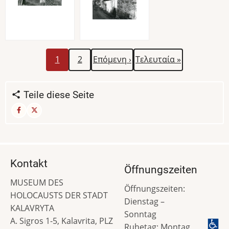
Aktuelle
Seite
Nächste
Letzte
Seitennummerierung
1
2
Επόμενη ›
Τελευταία »
Seite
Seite
Seite
Teile diese Seite
Kontakt
Öffnungszeiten
MUSEUM DES
Öffnungszeiten:
HOLOCAUSTS DER STADT
Dienstag –
KALAVRYTA
Sonntag
A. Sigros 1-5, Kalavrita, PLZ
Ruhetag: Montag