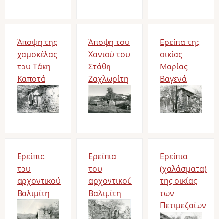
Άποψη της
Άποψη του
Ερείπα της
χαμοκέλας
Χανιού του
οικίας
του Τάκη
Στάθη
Μαρίας
Καποτά
Ζαχλωρίτη
Βαγενά
Bild
Bild
Bild
Ερείπια
Ερείπια
Ερείπια
του
του
(χαλάσματα)
αρχοντικού
αρχοντικού
της οικίας
Βαλιμίτη
Βαλιμίτη
των
Bild
Bild
Πετιμεζαίων
Bild