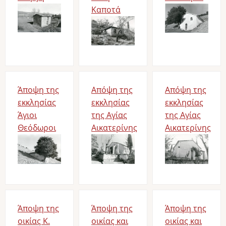
Bild
Καποτά
Bild
Bild
Άποψη της
Απόψη της
Απόψη της
εκκλησίας
εκκλησίας
εκκλησίας
Άγιοι
της Αγίας
της Αγίας
Θεόδωροι
Αικατερίνης
Αικατερίνης
Bild
Bild
Bild
Άποψη της
Άποψη της
Άποψη της
οικίας Κ.
οικίας και
οικίας και