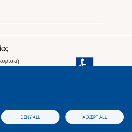
ίας
 Κυριακή
: 09:00 έως 16:00
οφορίες
Image
DENY ALL
ACCEPT ALL