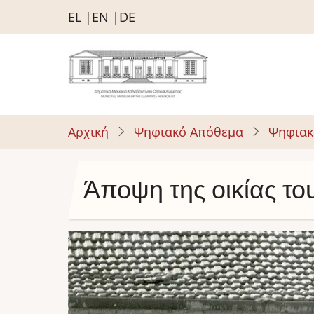
Παράκαμψη
EL
EN
DE
προς
το
κυρίως
περιεχόμενο
Αρχική
Ψηφιακό Απόθεμα
Ψηφιακ
Άποψη της οικίας τ
Image