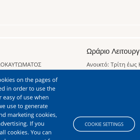
Ωράριο Λειτουργ
ΟΛΟΚΑΥΤΩΜΑΤΟΣ
Ανοικτό: Τρίτη έως
Κλειστό: Δευτέρα
ookies on the pages of
Ωράριο Λειτουργίας
ed in order to use the
Περισσότερες Πληρ
er easy of use when
we use to generate
and marketing cookies,
Image
dvertising. If you
COOKIE SETTINGS
all cookies. You can