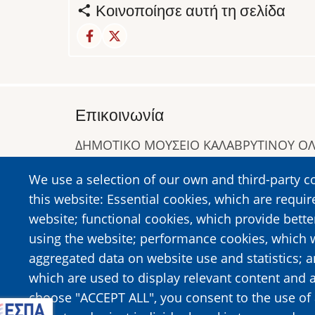
Κοινοποίησε αυτή τη σελίδα
Επικοινωνία
ΔΗΜΟΤΙΚΟ ΜΟΥΣΕΙΟ ΚΑΛΑΒΡΥΤΙΝΟΥ 
Α. Συγγρού 1-5, Καλάβρυτα, Τ.Κ. 25001
We use a selection of our own and third-party c
Τηλ:
2692023646
,
2692360220
this website: Essential cookies, which are requir
https://www.dmko.gr || info@dmko.gr
website; functional cookies, which provide bett
using the website; performance cookies, which 
aggregated data on website use and statistics; 
Image
Image
which are used to display relevant content and a
choose "ACCEPT ALL", you consent to the use of 