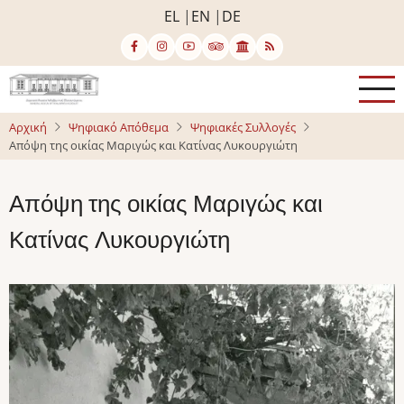
Παράκαμψη
EL
EN
DE
προς
το
κυρίως
περιεχόμενο
Αρχική
Ψηφιακό Απόθεμα
Ψηφιακές Συλλογές
Απόψη της οικίας Μαριγώς και Κατίνας Λυκουργιώτη
Απόψη της οικίας Μαριγώς και
Κατίνας Λυκουργιώτη
Image