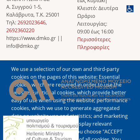
έως Κυριακή
Α. Συγγρού 1-5,
Κλειστό: Δευτέρα
Καλάβρυτα, Τ.Κ. 25001
Ωράριο
Τηλ:
2692023646
,
Λειτουργίας:
2692360220
09:00 έως 16:00
https://www.dmko.gr ||
Περισσότερες
info@dmko.gr
Πληροφορίες
We use a selection of our own and third-party
Image
cookies on the pages of this website: Essential
cookies, which are required in order to use the
website; functional cookies, which provide better
easy of use when using the website; performance
cookies, which we use to generate aggregated
data on website use and statistics; and marketing
Image
cookies, which are used to display relevant
content and advertising. If you choose "ACCEPT
ALL", you consent to the use of all cookies. You