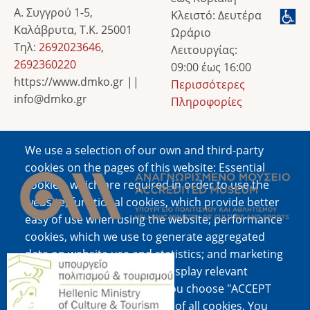
Α. Συγγρού 1-5,
Κλειστό: Δευτέρα
Καλάβρυτα, Τ.Κ. 25001
Ωράριο
Τηλ:
2692023646
,
Λειτουργίας:
2692360220
09:00 έως 16:00
https://www.dmko.gr ||
Περισσότερες
info@dmko.gr
Πληροφορίες
We use a selection of our own and third-party
Image
cookies on the pages of this website: Essential
cookies, which are required in order to use the
website; functional cookies, which provide better
easy of use when using the website; performance
cookies, which we use to generate aggregated
data on website use and statistics; and marketing
Image
cookies, which are used to display relevant
content and advertising. If you choose "ACCEPT
ALL", you consent to the use of all cookies. You