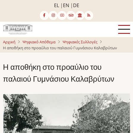
Παράκαμψη
EL
EN
DE
προς
το
κυρίως
περιεχόμενο
Αρχική
Ψηφιακό Απόθεμα
Ψηφιακές Συλλογές
Η αποθήκη στο προαύλιο του παλαιού Γυμνάσιου Καλαβρύτων
Η αποθήκη στο προαύλιο του
παλαιού Γυμνάσιου Καλαβρύτων
Image