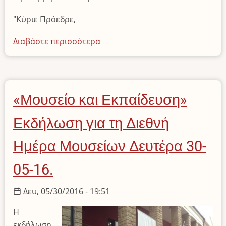
"Κύριε Πρόεδρε,
Διαβάστε περισσότερα
για
το
Επίσκεψη
του
34ου
«Μουσείο και Εκπαίδευση»
Δημοτικού
Σχολείου
Εκδήλωση για τη Διεθνή
Πατρών.
Ημέρα Μουσείων Δευτέρα 30-
05-16.
Δευ, 05/30/2016 - 19:51
Η
εκδήλωση