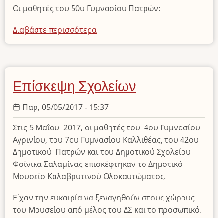
Οι μαθητές του 50υ Γυμνασίου Πατρών:
Διαβάστε περισσότερα
για
το
Επίσκεψη
του
50ου
Επίσκεψη Σχολείων
Γυμνασίου
Πάτρας
Παρ, 05/05/2017 - 15:37
και
της
Στις 5 Μαΐου 2017, οι μαθητές του 4ου Γυμνασίου
Ποδοσφαιρικής
Αγρινίου, του 7ου Γυμνασίου Καλλιθέας, του 42ου
Ακαδημίας
Δημοτικού Πατρών και του Δημοτικού Σχολείου
Asprakis
Φοίνικα Σαλαμίνας επισκέφτηκαν το Δημοτικό
Κύπρου
Μουσείο Καλαβρυτινού Ολοκαυτώματος.
Είχαν την ευκαιρία να ξεναγηθούν στους χώρους
του Μουσείου από μέλος του ΔΣ και το προσωπικό,