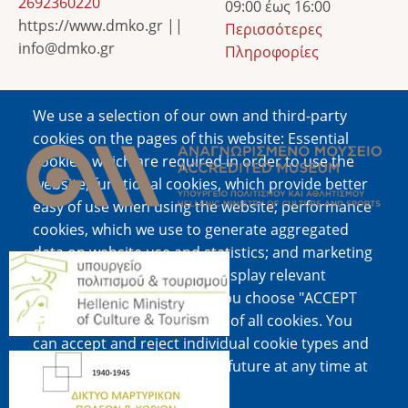
2692360220
ναζισμό»
09:00 έως 16:00
https://www.dmko.gr ||
Περισσότερες
info@dmko.gr
Πληροφορίες
We use a selection of our own and third-party
Image
cookies on the pages of this website: Essential
cookies, which are required in order to use the
website; functional cookies, which provide better
easy of use when using the website; performance
cookies, which we use to generate aggregated
data on website use and statistics; and marketing
Image
cookies, which are used to display relevant
content and advertising. If you choose "ACCEPT
ALL", you consent to the use of all cookies. You
can accept and reject individual cookie types and
Image
revoke your consent for the future at any time at
"Settings".