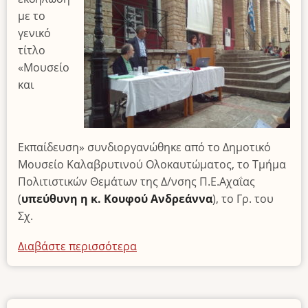
με το
γενικό
τίτλο
«Μουσείο
και
Εκπαίδευση» συνδιοργανώθηκε από το Δημοτικό
Μουσείο Καλαβρυτινού Ολοκαυτώματος, το Τμήμα
Πολιτιστικών Θεμάτων της Δ/νσης Π.Ε.Αχαΐας
(
υπεύθυνη η κ. Κουφού Ανδρεάννα
), το Γρ. του
Σχ.
Διαβάστε περισσότερα
για
το
«Μουσείο
και