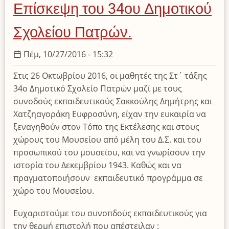
Πειραματικού
Επίσκεψη του 34ου Δημοτικού
Γυμνασίου
Αθηνών
Σχολείου Πατρών.
Πέμ, 10/27/2016 - 15:32
Στις 26 Οκτωβρίου 2016, οι μαθητές της Στ΄ τάξης
34ο Δημοτικό Σχολείο Πατρών μαζί με τους
συνοδούς εκπαιδευτικούς Σακκούλης Δημήτρης και
Χατζηαγοράκη Ευφροσύνη, είχαν την ευκαιρία να
ξεναγηθούν στον Τόπο της Εκτέλεσης και στους
χώρους του Μουσείου από μέλη του Δ.Σ. και του
προσωπικού του μουσείου, και να γνωρίσουν την
ιστορία του Δεκεμβρίου 1943. Καθώς και να
πραγματοποιήσουν εκπαιδευτικό προγράμμα σε
χώρο του Μουσείου.
Ευχαριστούμε του συνοπδούς εκπαιδευτικούς για
την θερμή επιστολή που απέστειλαν :