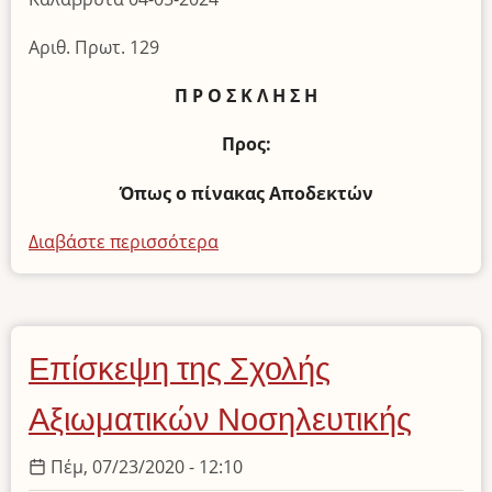
Αριθ. Πρωτ. 129
Π Ρ Ο Σ Κ Λ Η Σ Η
Προς:
Όπως ο πίνακας Αποδεκτών
Διαβάστε περισσότερα
για
το
Συνεδρίαση
του
Διοικητικού
Επίσκεψη της Σχολής
Συμβουλίου
Αξιωματικών Νοσηλευτικής
Πέμ, 07/23/2020 - 12:10