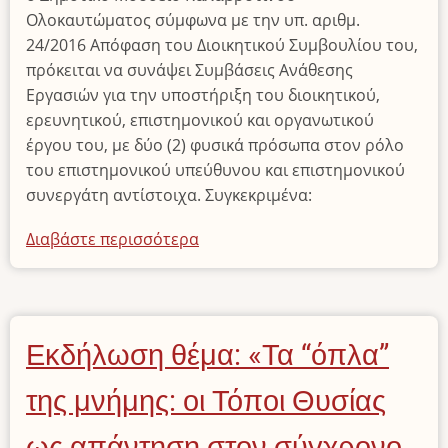
Ολοκαυτώματος σύμφωνα με την υπ. αριθμ.
24/2016 Απόφαση του Διοικητικού Συμβουλίου του,
πρόκειται να συνάψει Συμβάσεις Ανάθεσης
Εργασιών για την υποστήριξη του διοικητικού,
ερευνητικού, επιστημονικού και οργανωτικού
έργου του, με δύο (2) φυσικά πρόσωπα στον ρόλο
του επιστημονικού υπεύθυνου και επιστημονικού
συνεργάτη αντίστοιχα. Συγκεκριμένα:
Διαβάστε περισσότερα
για
το
Πρόσκληση
Εκδήλωσης
Ενδιαφέροντος
Εκδήλωση θέμα: «Τα “όπλα”
Σύναψης
Συμβάσεων
της μνήμης: οι Τόποι Θυσίας
Ανάθεσης
Εργασιών
ως απάντηση στον σύγχρονο