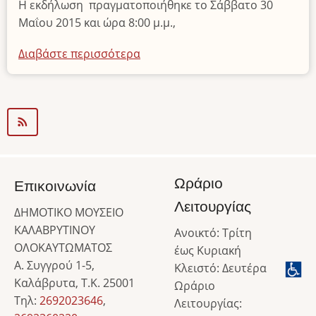
Η εκδήλωση πραγματοποιήθηκε το Σάββατο 30
Μαΐου 2015 και ώρα 8:00 μ.μ.,
Διαβάστε περισσότερα
για
το
Εκδήλωση
θέμα:
«Τα
“όπλα”
της
μνήμης:
Ωράριο
Επικοινωνία
οι
Λειτουργίας
ΔΗΜΟΤΙΚΟ ΜΟΥΣΕΙΟ
Τόποι
ΚΑΛΑΒΡΥΤΙΝΟΥ
Θυσίας
Ανοικτό: Τρίτη
ΟΛΟΚΑΥΤΩΜΑΤΟΣ
ως
έως Κυριακή
Α. Συγγρού 1-5,
απάντηση
Κλειστό: Δευτέρα
Καλάβρυτα, Τ.Κ. 25001
στον
Ωράριο
Τηλ:
2692023646
,
σύγχρονο
Λειτουργίας: