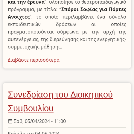
και την έρευνα
”, υλοποίησε το θεατροπαιδαγωγικό
πρόγραμμα, με τίτλο: “
Σπόροι Σοφίας για Πόρτες
Ανοιχτές
”, το οποίο περιλαμβάνει ένα σύνολο
εκπαιδευτικών δράσεων οι οποίες
πραγματοποιούνται σύμφωνα με την αρχή της
αυτενέργειας, της διερεύνησης και της ενεργητικής-
συμμετοχικής μάθησης.
Διαβάστε περισσότερα
για
το
ΔΕΛΤΙΟ
ΤΥΠΟΥ
Συνεδρίαση του Διοικητικού
Συμβουλίου
Σάβ, 05/04/2024 - 11:00
Καλάβρυτα 04-05-2024