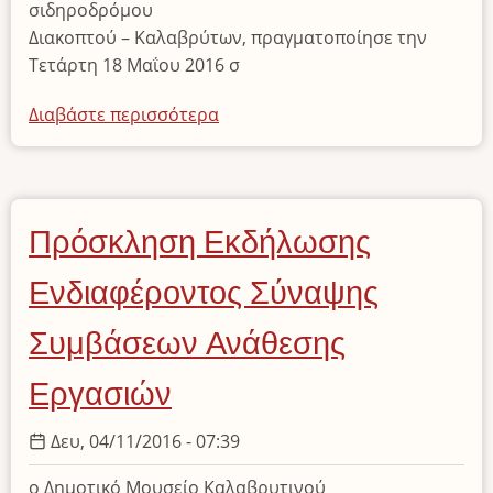
σιδηροδρόμου
Διακοπτού – Καλαβρύτων, πραγματοποίησε την
Τετάρτη 18 Μαΐου 2016 σ
Διαβάστε περισσότερα
για
το
18
Μαΐου
2016
Πρόσκληση Εκδήλωσης
Διεθνής
Ημέρα
Ενδιαφέροντος Σύναψης
Μουσείων
Συμβάσεων Ανάθεσης
Εργασιών
Δευ, 04/11/2016 - 07:39
ο Δημοτικό Μουσείο Καλαβρυτινού