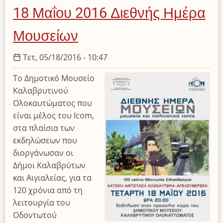
Εκπαίδευση»
18 Μαΐου 2016 Διεθνής Ημέρα
Εκδήλωση
για
Μουσείων
τη
Διεθνή
Τετ, 05/18/2016 - 10:47
Ημέρα
Το Δημοτικό Μουσείο
Μουσείων
Καλαβρυτινού
Δευτέρα
Ολοκαυτώματος που
30-
είναι μέλος του Icom,
05-
στα πλαίσια των
16.
εκδηλώσεων που
διοργάνωσαν οι
Δήμοι Καλαβρύτων
και Αιγιαλείας, για τα
120 χρόνια από τη
λειτουργία του
Οδοντωτού