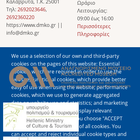
Καλάβρυτα, Τ.Κ. 25001
Ωράριο
Τηλ:
2692023646
,
Λειτουργίας:
2692360220
09:00 έως 16:00
https://www.dmko.gr ||
Περισσότερες
info@dmko.gr
Πληροφορίες
We use a selection of our own and third-party
Image
cookies on the pages of this website: Essential
cookies, which are required in order to use the
website; functional cookies, which provide better
easy of use when using the website; performance
cookies, which we use to generate aggregated
data on website use and statistics; and marketing
Image
cookies, which are used to display relevant
content and advertising. If you choose "ACCEPT
ALL", you consent to the use of all cookies. You
can accept and reject individual cookie types and