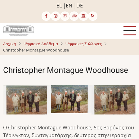
Παράκαμψη
EL
EN
DE
προς
το
κυρίως
περιεχόμενο
Αρχική
Ψηφιακό Απόθεμα
Ψηφιακές Συλλογές
Christopher Montague Woodhouse
Christopher Montague Woodhouse
Image
Image
Image
Ο Christopher Montague Woodhouse, 5ος Βαρόνος του
Τέρινγκτον, Συνταγματάρχης, δεύτερος στην ιεραρχία