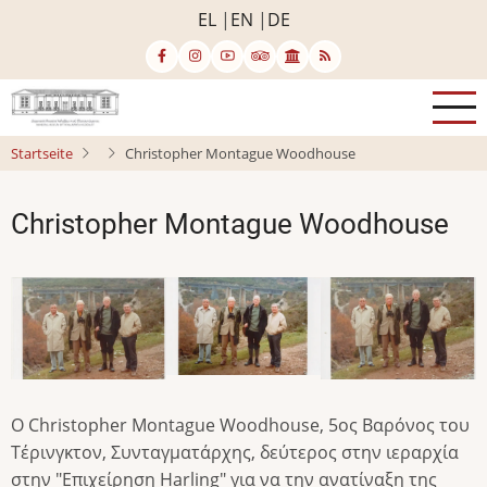
Direkt
EL
EN
DE
zum
Inhalt
Startseite
Christopher Montague Woodhouse
Christopher Montague Woodhouse
Bild
Bild
Bild
Ο Christopher Montague Woodhouse, 5ος Βαρόνος του
Τέρινγκτον, Συνταγματάρχης, δεύτερος στην ιεραρχία
στην "Επιχείρηση Harling" για να την ανατίναξη της