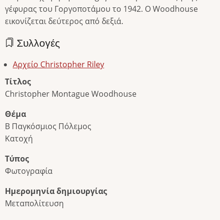
γέφυρας του Γοργοποτάμου το 1942. Ο Woodhouse
εικονίζεται δεύτερος από δεξιά.
Συλλογές
Αρχείο Christopher Riley
Τίτλος
Christopher Montague Woodhouse
Θέμα
Β Παγκόσμιος Πόλεμος
Κατοχή
Τύπος
Φωτογραφία
Ημερομηνία δημιουργίας
Μεταπολίτευση