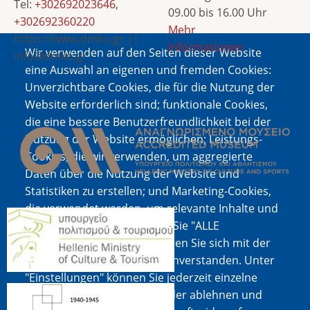
Tel:
+302692023646
,
09.00 bis 16.00 Uhr
+302692360220
Mehr
https://www.dmko.gr ||
Informationen
Wir verwenden auf den Seiten dieser Website
info@dmko.gr
eine Auswahl an eigenen und fremden Cookies:
Unverzichtbare Cookies, die für die Nutzung der
Website erforderlich sind; funktionale Cookies,
Bild
die eine bessere Benutzerfreundlichkeit bei der
Nutzung der Website ermöglichen; Leistungs-
Cookies, die wir verwenden, um aggregierte
Daten über die Nutzung der Website und
Statistiken zu erstellen; und Marketing-Cookies,
die verwendet werden, um relevante Inhalte und
Bild
Werbung anzuzeigen. Wenn Sie "ALLE
AKZEPTIEREN" wählen, erklären Sie sich mit der
Verwendung aller Cookies einverstanden. Unter
"Einstellungen" können Sie jederzeit einzelne
Bild
Cookie-Typen akzeptieren oder ablehnen und