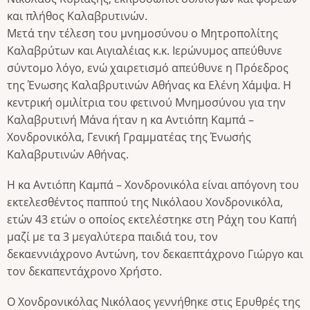
και πλήθος Καλαβρυτινών.
Μετά την τέλεση του μνημοσύνου ο Μητροπολίτης
Καλαβρύτων και Αιγιαλέιας κ.κ. Ιερώνυμος απεύθυνε
σύντομο λόγο, ενώ χαιρετισμό απεύθυνε η Πρόεδρος
της Ένωσης Καλαβρυτινών Αθήνας κα Ελένη Χάμψα. Η
κεντρική ομιλίτρια του φετινού Μνημοσύνου για την
Καλαβρυτινή Μάνα ήταν η κα Αντιόπη Καμπά –
Χονδρονικόλα, Γενική Γραμματέας της Ένωσής
Καλαβρυτινών Αθήνας.
Η κα Αντιόπη Καμπά – Χονδρονικόλα είναι απόγονη του
εκτελεσθέντος παππού της Νικόλαου Χονδρονικόλα,
ετών 43 ετών ο οποίος εκτελέστηκε στη Ράχη του Καπή
μαζί με τα 3 μεγαλύτερα παιδιά του, τον
δεκαεννιάχρονο Αντώνη, τον δεκαεπτάχρονο Γιώργο και
τον δεκαπεντάχρονο Χρήστο.
Ο Χονδρονικόλας Νικόλαος γεννήθηκε στις Ερυθρές της