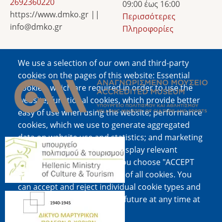
2692360220
09:00 έως 16:00
https://www.dmko.gr ||
Περισσότερες
info@dmko.gr
Πληροφορίες
We use a selection of our own and third-party
Image
cookies on the pages of this website: Essential
cookies, which are required in order to use the
website; functional cookies, which provide better
easy of use when using the website; performance
cookies, which we use to generate aggregated
data on website use and statistics; and marketing
Image
cookies, which are used to display relevant
content and advertising. If you choose "ACCEPT
ALL", you consent to the use of all cookies. You
can accept and reject individual cookie types and
Image
revoke your consent for the future at any time at
"Settings".