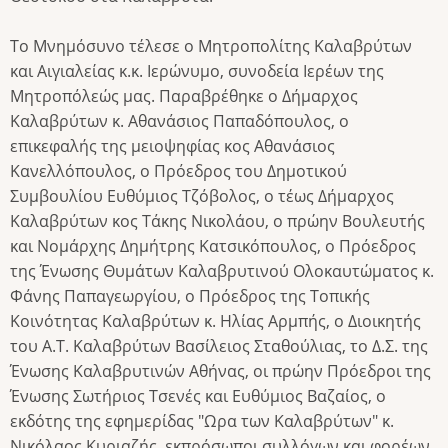
Το Μνημόσυνο τέλεσε ο Μητροπολίτης Καλαβρύτων
και Αιγιαλείας κ.κ. Ιερώνυμο, συνοδεία Ιερέων της
Μητροπόλεώς μας. Παραβρέθηκε ο Δήμαρχος
Καλαβρύτων κ. Αθανάσιος Παπαδόπουλος, ο
επικεφαλής της μειοψηφίας κος Αθανάσιος
Κανελλόπουλος, ο Πρόεδρος του Δημοτικού
Συμβουλίου Ευθύμιος Τζόβολος, ο τέως Δήμαρχος
Καλαβρύτων κος Τάκης Νικολάου, ο πρώην Βουλευτής
και Νομάρχης Δημήτρης Κατσικόπουλος, ο Πρόεδρος
της Ένωσης Θυμάτων Καλαβρυτινού Ολοκαυτώματος κ.
Φάνης Παπαγεωργίου, ο Πρόεδρος της Τοπικής
Κοινότητας Καλαβρύτων κ. Ηλίας Αρμπής, ο Διοικητής
του Α.Τ. Καλαβρύτων Βασίλειος Σταθούλιας, το Δ.Σ. της
Ένωσης Καλαβρυτινών Αθήνας, οι πρώην Πρόεδροι της
Ένωσης Σωτήριος Τσενές και Ευθύμιος Βαζαίος, ο
εκδότης της εφημερίδας "Ωρα των Καλαβρύτων" κ.
Νικόλαος Κυριαζής, εκπρόσωποι συλλόγων και φορέων