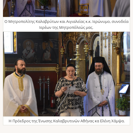
Ο Μητροπολίτης Καλαβρύτων και Αιγιαλείας κ.κ. Ιερώνυμο, συνοδεία
Ιερέων της Μητροπόλεώς μας.
Η Πρόεδρος της Ένωσης Καλαβρυτινών Αθήνας κα Ελένη Χάμψα.