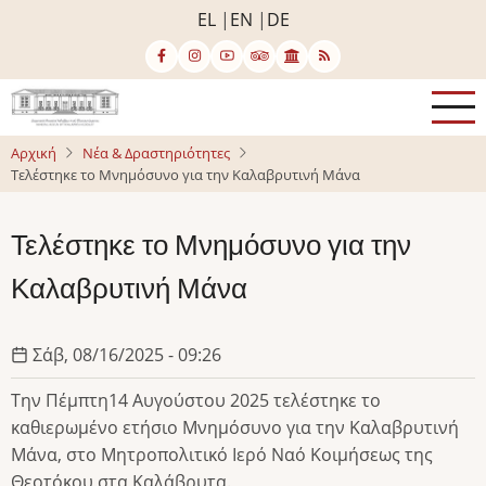
Παράκαμψη
EL
EN
DE
προς
το
κυρίως
περιεχόμενο
Αρχική
Νέα & Δραστηριότητες
Τελέστηκε το Μνημόσυνο για την Καλαβρυτινή Μάνα
Τελέστηκε το Μνημόσυνο για την
Καλαβρυτινή Μάνα
Σάβ, 08/16/2025 - 09:26
Την Πέμπτη14 Αυγούστου 2025 τελέστηκε το
καθιερωμένο ετήσιο Μνημόσυνο για την Καλαβρυτινή
Μάνα, στο Μητροπολιτικό Ιερό Ναό Κοιμήσεως της
Θεοτόκου στα Καλάβρυτα.