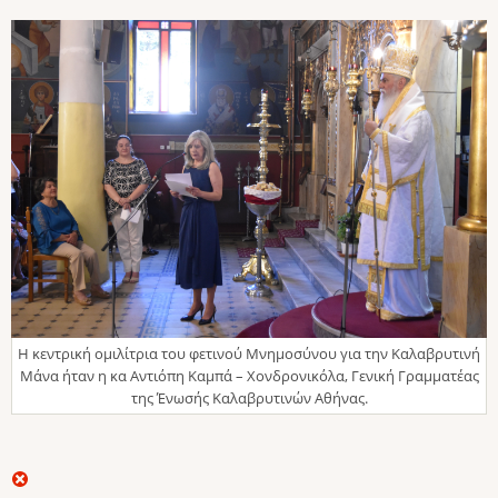
Η κεντρική ομιλίτρια του φετινού Μνημοσύνου για την Καλαβρυτινή
Μάνα ήταν η κα Αντιόπη Καμπά – Χονδρονικόλα, Γενική Γραμματέας
της Ένωσής Καλαβρυτινών Αθήνας.