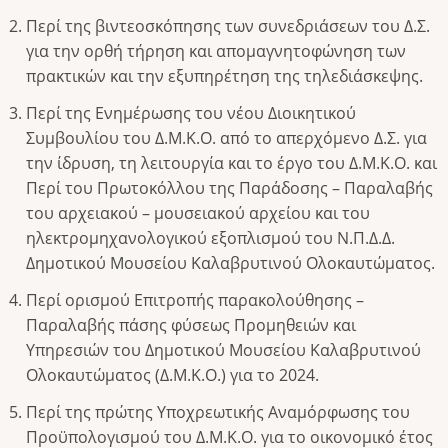
Περί της βιντεοσκόπησης των συνεδριάσεων του Δ.Σ.
για την ορθή τήρηση και απομαγνητοφώνηση των
πρακτικών και την εξυπηρέτηση της τηλεδιάσκεψης.
Περί της Ενημέρωσης του νέου Διοικητικού
Συμβουλίου του Δ.Μ.Κ.Ο. από το απερχόμενο Δ.Σ. για
την ίδρυση, τη λειτουργία και το έργο του Δ.Μ.Κ.Ο. και
Περί του Πρωτοκόλλου της Παράδοσης – Παραλαβής
του αρχειακού – μουσειακού αρχείου και του
ηλεκτρομηχανολογικού εξοπλισμού του Ν.Π.Δ.Δ.
Δημοτικού Μουσείου Καλαβρυτινού Ολοκαυτώματος.
Περί ορισμού Επιτροπής παρακολούθησης –
Παραλαβής πάσης φύσεως Προμηθειών και
Υπηρεσιών του Δημοτικού Μουσείου Καλαβρυτινού
Ολοκαυτώματος (Δ.Μ.Κ.Ο.) για το 2024.
Περί της πρώτης Υποχρεωτικής Αναμόρφωσης του
Προϋπολογισμού του Δ.Μ.Κ.Ο. για το οικονομικό έτος