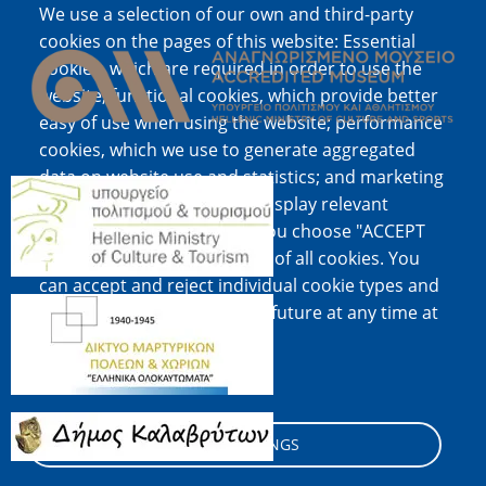
We use a selection of our own and third-party
Image
cookies on the pages of this website: Essential
cookies, which are required in order to use the
website; functional cookies, which provide better
easy of use when using the website; performance
cookies, which we use to generate aggregated
data on website use and statistics; and marketing
Image
cookies, which are used to display relevant
content and advertising. If you choose "ACCEPT
ALL", you consent to the use of all cookies. You
can accept and reject individual cookie types and
Image
revoke your consent for the future at any time at
"Settings".
Cookie documentation
Image
COOKIE SETTINGS