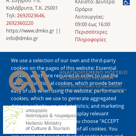
Α. Συγγρού 1-5,
Κλειστό: Δευτέρα
Καλάβρυτα, Τ.Κ. 25001
Ωράριο
Τηλ:
2692023646
,
Λειτουργίας:
2692360220
09:00 έως 16:00
https://www.dmko.gr ||
Περισσότερες
info@dmko.gr
Πληροφορίες
We use a selection of our own and third-party
Image
cookies on the pages of this website: Essential
cookies, which are required in order to use the
website; functional cookies, which provide better
easy of use when using the website; performance
cookies, which we use to generate aggregated
data on website use and statistics; and marketing
Image
cookies, which are used to display relevant
content and advertising. If you choose "ACCEPT
ALL", you consent to the use of all cookies. You