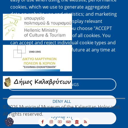
cookies, which we use to generate aggregated
data on website use and statistics; and marketing
Image
cookies, which are used to display relevant
content and advertising. If you choose "ACCEPT
ALL", you consent to the use of all cookies. You
can accept and reject individual cookie types and
Image
revoke your consent for the future at any time at
"Settings".
Cookie documentation
Image
COOKIE SETTINGS
DENY ALL
© 2026 Municipal Museum of the Kalavritan Holocaust,
All rights reserved.
ACCEPT ALL