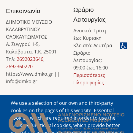
Ωράριο
Επικοινωνία
Λειτουργίας
ΔΗΜΟΤΙΚΟ ΜΟΥΣΕΙΟ
ΚΑΛΑΒΡΥΤΙΝΟΥ
Ανοικτό: Τρίτη
ΟΛΟΚΑΥΤΩΜΑΤΟΣ
έως Κυριακή
Α. Συγγρού 1-5,
Κλειστό: Δευτέρα
Καλάβρυτα, Τ.Κ. 25001
Ωράριο
Τηλ:
2692023646
,
Λειτουργίας:
2692360220
09:00 έως 16:00
https://www.dmko.gr ||
Περισσότερες
info@dmko.gr
Πληροφορίες
We use a selection of our own and third-party
Image
cookies on the pages of this website: Essential
cookies, which are required in order to use the
website; functional cookies, which provide better
easy of use when using the website; performance