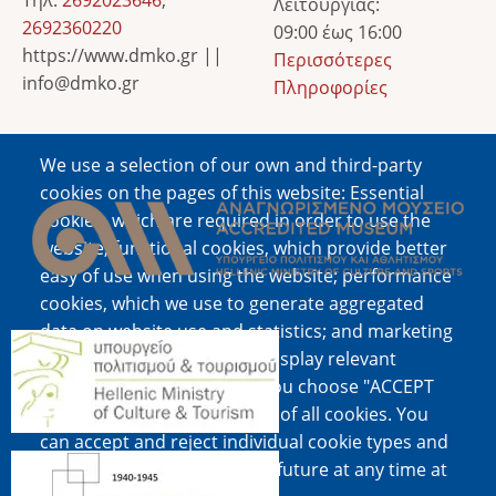
Τηλ:
2692023646
,
Λειτουργίας:
2692360220
09:00 έως 16:00
https://www.dmko.gr ||
Περισσότερες
info@dmko.gr
Πληροφορίες
We use a selection of our own and third-party
Image
cookies on the pages of this website: Essential
cookies, which are required in order to use the
website; functional cookies, which provide better
easy of use when using the website; performance
cookies, which we use to generate aggregated
data on website use and statistics; and marketing
Image
cookies, which are used to display relevant
content and advertising. If you choose "ACCEPT
ALL", you consent to the use of all cookies. You
can accept and reject individual cookie types and
Image
revoke your consent for the future at any time at