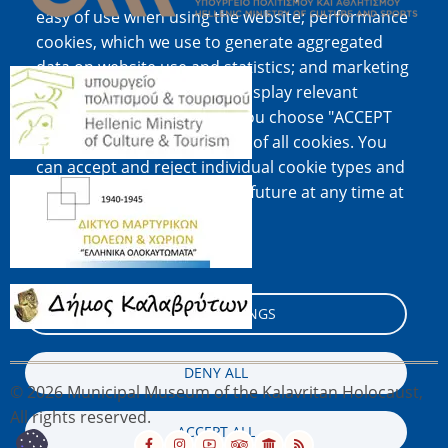
easy of use when using the website; performance
cookies, which we use to generate aggregated
data on website use and statistics; and marketing
Image
cookies, which are used to display relevant
content and advertising. If you choose "ACCEPT
ALL", you consent to the use of all cookies. You
can accept and reject individual cookie types and
Image
revoke your consent for the future at any time at
"Settings".
Cookie documentation
Image
COOKIE SETTINGS
DENY ALL
© 2026 Municipal Museum of the Kalavritan Holocaust,
All rights reserved.
ACCEPT ALL