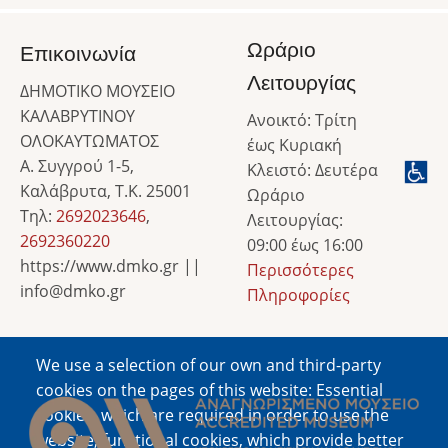
Ωράριο
Επικοινωνία
Λειτουργίας
ΔΗΜΟΤΙΚΟ ΜΟΥΣΕΙΟ
ΚΑΛΑΒΡΥΤΙΝΟΥ
Ανοικτό: Τρίτη
ΟΛΟΚΑΥΤΩΜΑΤΟΣ
έως Κυριακή
Α. Συγγρού 1-5,
Κλειστό: Δευτέρα
Καλάβρυτα, Τ.Κ. 25001
Ωράριο
Τηλ:
2692023646
,
Λειτουργίας:
2692360220
09:00 έως 16:00
https://www.dmko.gr ||
Περισσότερες
info@dmko.gr
Πληροφορίες
We use a selection of our own and third-party
Image
cookies on the pages of this website: Essential
cookies, which are required in order to use the
website; functional cookies, which provide better