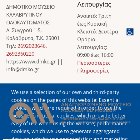
Λειτουργίας
ΔΗΜΟΤΙΚΟ ΜΟΥΣΕΙΟ
ΚΑΛΑΒΡΥΤΙΝΟΥ
Ανοικτό: Τρίτη
ΟΛΟΚΑΥΤΩΜΑΤΟΣ
έως Κυριακή
Α. Συγγρού 1-5,
Κλειστό: Δευτέρα
Καλάβρυτα, Τ.Κ. 25001
Ωράριο
Τηλ:
2692023646
,
Λειτουργίας:
2692360220
09:00 έως 16:00
https://www.dmko.gr ||
Περισσότερες
info@dmko.gr
Πληροφορίες
We use a selection of our own and third-party
Image
cookies on the pages of this website: Essential
cookies, which are required in order to use the
website; functional cookies, which provide better
easy of use when using the website; performance
cookies, which we use to generate aggregated
data on website use and statistics; and marketing