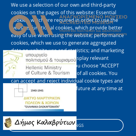
We use a selection of our own and third-party
Image
cookies on the pages of this website: Essential
cookies, which are required in order to use the
website; functional cookies, which provide better
easy of use when using the website; performance
cookies, which we use to generate aggregated
data on website use and statistics; and marketing
Image
cookies, which are used to display relevant
content and advertising. If you choose "ACCEPT
ALL", you consent to the use of all cookies. You
can accept and reject individual cookie types and
Image
revoke your consent for the future at any time at
"Settings".
Cookie documentation
Image
COOKIE SETTINGS