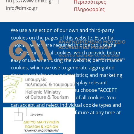
https://www.dmko.gr ||
Περισσότερες
info@dmko.gr
Πληροφορίες
We use a selection of our own and third-party
Image
cookies on the pages of this website: Essential
cookies, which are required in order to use the
website; functional cookies, which provide better
easy of use when using the website; performance
cookies, which we use to generate aggregated
data on website use and statistics; and marketing
Image
cookies, which are used to display relevant
content and advertising. If you choose "ACCEPT
ALL", you consent to the use of all cookies. You
can accept and reject individual cookie types and
Image
revoke your consent for the future at any time at
"Settings".
Cookie documentation