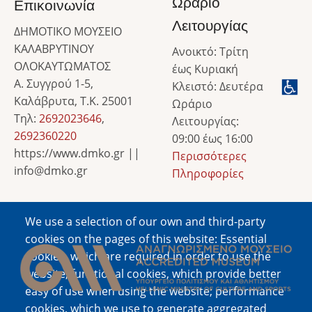
Ωράριο
Επικοινωνία
Λειτουργίας
ΔΗΜΟΤΙΚΟ ΜΟΥΣΕΙΟ
ΚΑΛΑΒΡΥΤΙΝΟΥ
Ανοικτό: Τρίτη
ΟΛΟΚΑΥΤΩΜΑΤΟΣ
έως Κυριακή
Α. Συγγρού 1-5,
Κλειστό: Δευτέρα
Καλάβρυτα, Τ.Κ. 25001
Ωράριο
Τηλ:
2692023646
,
Λειτουργίας:
2692360220
09:00 έως 16:00
https://www.dmko.gr ||
Περισσότερες
info@dmko.gr
Πληροφορίες
We use a selection of our own and third-party
Image
cookies on the pages of this website: Essential
cookies, which are required in order to use the
website; functional cookies, which provide better
easy of use when using the website; performance
cookies, which we use to generate aggregated