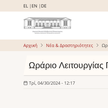
Παράκαμψη
EL
EN
DE
προς
το
κυρίως
περιεχόμενο
Αρχική
Νέα & Δραστηριότητες
Ωρ
Ωράριο Λειτουργίας
Τρί, 04/30/2024 - 12:17