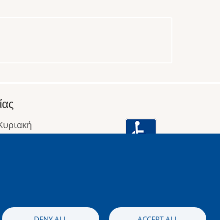
ίας
 Κυριακή
: 09:00 έως 16:00
οφορίες
Image
DENY ALL
ACCEPT ALL