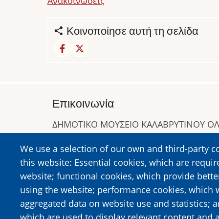
Ανακοινώσεις
Κοινοποίησε αυτή τη σελίδα
Επικοινωνία
ΔΗΜΟΤΙΚΟ ΜΟΥΣΕΙΟ ΚΑΛΑΒΡΥΤΙΝΟΥ 
Α. Συγγρού 1-5, Καλάβρυτα, Τ.Κ. 25001
We use a selection of our own and third-party c
Τηλ:
2692023646
,
2692360220
this website: Essential cookies, which are requir
https://www.dmko.gr || info@dmko.gr
website; functional cookies, which provide bett
using the website; performance cookies, which 
aggregated data on website use and statistics; 
Image
Image
which are used to display relevant content and a