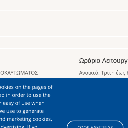
Ωράριο Λειτουργ
ΟΛΟΚΑΥΤΩΜΑΤΟΣ
Ανοικτό: Τρίτη έως
Κλειστό: Δευτέρα
ookies on the pages of
Ωράριο Λειτουργίας
ed in order to use the
Περισσότερες Πληρ
er easy of use when
we use to generate
and marketing cookies,
Image
dvertising. If you
COOKIE SETTINGS