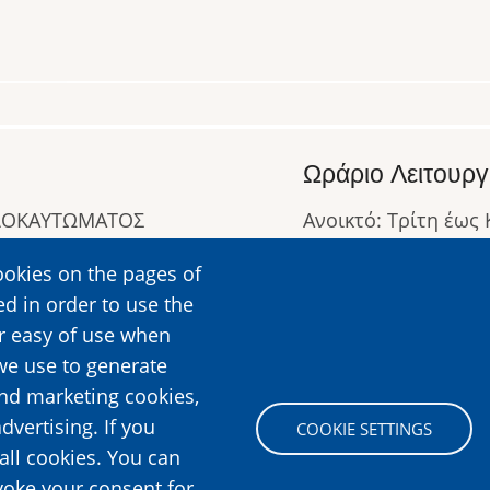
Ωράριο Λειτουργ
ΟΛΟΚΑΥΤΩΜΑΤΟΣ
Ανοικτό: Τρίτη έως
Κλειστό: Δευτέρα
ookies on the pages of
Ωράριο Λειτουργίας
ed in order to use the
Περισσότερες Πληρ
er easy of use when
we use to generate
and marketing cookies,
Image
dvertising. If you
COOKIE SETTINGS
all cookies. You can
voke your consent for