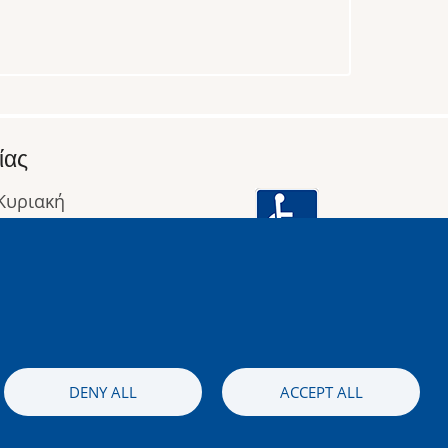
ίας
 Κυριακή
: 09:00 έως 16:00
οφορίες
Image
DENY ALL
ACCEPT ALL