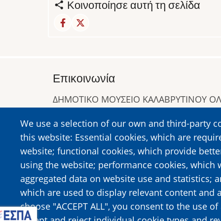
Κοινοποίησε αυτή τη σελίδα
Επικοινωνία
ΔΗΜΟΤΙΚΟ ΜΟΥΣΕΙΟ ΚΑΛΑΒΡΥΤΙΝΟΥ 
Α. Συγγρού 1-5, Καλάβρυτα, Τ.Κ. 25001
We use a selection of our own and third-party c
Τηλ:
2692023646
,
2692360220
this website: Essential cookies, which are requir
https://www.dmko.gr || info@dmko.gr
website; functional cookies, which provide bett
using the website; performance cookies, which 
aggregated data on website use and statistics; 
Image
Image
which are used to display relevant content and a
choose "ACCEPT ALL", you consent to the use of 
accept and reject individual cookie types and re