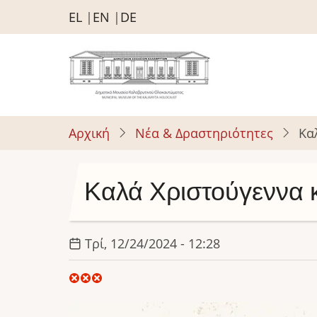
Παράκαμψη
EL
EN
DE
προς
το
κυρίως
περιεχόμενο
Αρχική
Νέα & Δραστηριότητες
Κα
Καλά Χριστούγεννα κ
Τρί, 12/24/2024 - 12:28
Image