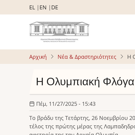
Παράκαμψη
EL
EN
DE
προς
το
κυρίως
περιεχόμενο
Αρχική
Νέα & Δραστηριότητες
Η 
Η Ολυμπιακή Φλόγα
Πέμ, 11/27/2025 - 15:43
Το βράδυ της Τετάρτης, 26 Νοεμβρίου 2
τέλος της πρώτης μέρας της Λαμπαδηδρο
αφετηρία της την Αρχαία Ολυμπία.