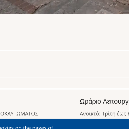
Ωράριο Λειτουργ
ΟΛΟΚΑΥΤΩΜΑΤΟΣ
Ανοικτό: Τρίτη έως
Κλειστό: Δευτέρα
ookies on the pages of