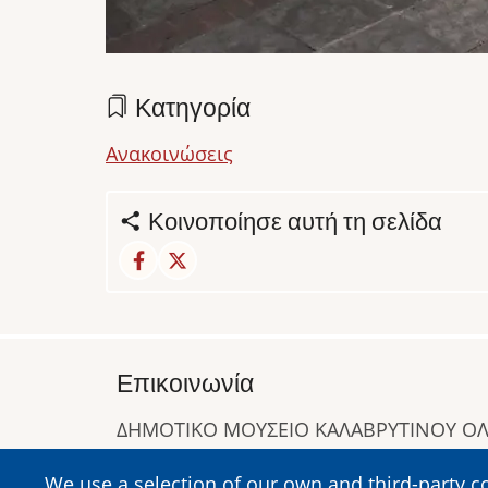
Κατηγορία
Ανακοινώσεις
Κοινοποίησε αυτή τη σελίδα
Επικοινωνία
ΔΗΜΟΤΙΚΟ ΜΟΥΣΕΙΟ ΚΑΛΑΒΡΥΤΙΝΟΥ 
Α. Συγγρού 1-5, Καλάβρυτα, Τ.Κ. 25001
We use a selection of our own and third-party c