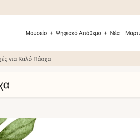
Μουσείο
Ψηφιακό Απόθεμα
Νέα
Μαρτυ
Main
navigation
χές για Καλό Πάσχα
χα