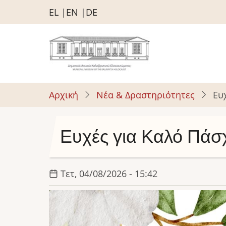
Παράκαμψη
EL
EN
DE
προς
το
κυρίως
περιεχόμενο
Αρχική
Νέα & Δραστηριότητες
Ευ
Ευχές για Καλό Πάσ
Τετ, 04/08/2026 - 15:42