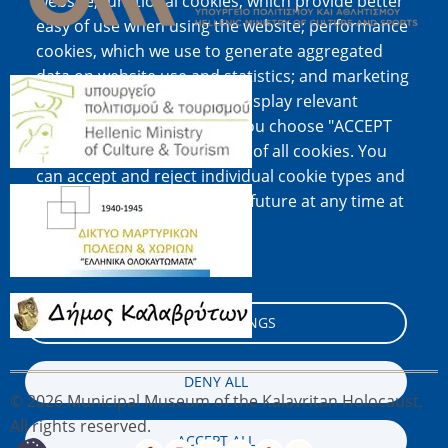
website; functional cookies, which provide better
easy of use when using the website; performance
cookies, which we use to generate aggregated
data on website use and statistics; and marketing
Image
cookies, which are used to display relevant
content and advertising. If you choose "ACCEPT
ALL", you consent to the use of all cookies. You
can accept and reject individual cookie types and
Image
revoke your consent for the future at any time at
"Settings".
Cookie documentation
Image
COOKIE SETTINGS
DENY ALL
© 2026 Municipal Museum of the Kalavritan Holocaust,
All rights reserved.
ACCEPT ALL