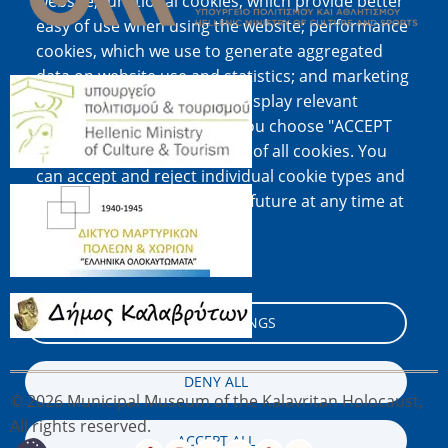
website; functional cookies, which provide better
easy of use when using the website; performance
cookies, which we use to generate aggregated
data on website use and statistics; and marketing
Image
cookies, which are used to display relevant
content and advertising. If you choose "ACCEPT
ALL", you consent to the use of all cookies. You
can accept and reject individual cookie types and
Image
revoke your consent for the future at any time at
"Settings".
Cookie documentation
Image
COOKIE SETTINGS
DENY ALL
© 2026 Municipal Museum of the Kalavritan Holocaust,
All rights reserved.
ACCEPT ALL