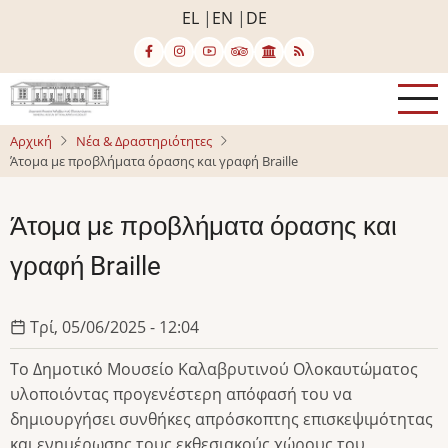
Παράκαμψη
EL
EN
DE
προς
το
κυρίως
περιεχόμενο
Αρχική
Νέα & Δραστηριότητες
Άτομα με προβλήματα όρασης και γραφή Braille
Άτομα με προβλήματα όρασης και
γραφή Braille
Τρί, 05/06/2025 - 12:04
Το Δημοτικό Μουσείο Καλαβρυτινού Ολοκαυτώματος
υλοποιόντας προγενέστερη απόφασή του να
δημιουργήσει συνθήκες απρόσκοπτης επισκεψιμότητας
και ενημέρωσης τους εκθεσιακούς χώρους του