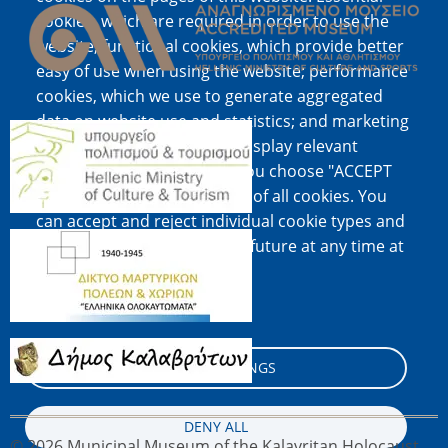
cookies, which are required in order to use the
website; functional cookies, which provide better
easy of use when using the website; performance
cookies, which we use to generate aggregated
data on website use and statistics; and marketing
Image
cookies, which are used to display relevant
content and advertising. If you choose "ACCEPT
ALL", you consent to the use of all cookies. You
can accept and reject individual cookie types and
Image
revoke your consent for the future at any time at
"Settings".
Cookie documentation
Image
COOKIE SETTINGS
DENY ALL
© 2026 Municipal Museum of the Kalavritan Holocaust,