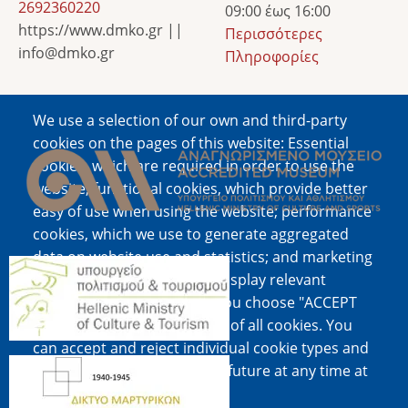
2692360220
09:00 έως 16:00
https://www.dmko.gr ||
Περισσότερες
info@dmko.gr
Πληροφορίες
We use a selection of our own and third-party
Image
cookies on the pages of this website: Essential
cookies, which are required in order to use the
website; functional cookies, which provide better
easy of use when using the website; performance
cookies, which we use to generate aggregated
data on website use and statistics; and marketing
Image
cookies, which are used to display relevant
content and advertising. If you choose "ACCEPT
ALL", you consent to the use of all cookies. You
can accept and reject individual cookie types and
Image
revoke your consent for the future at any time at
"Settings".