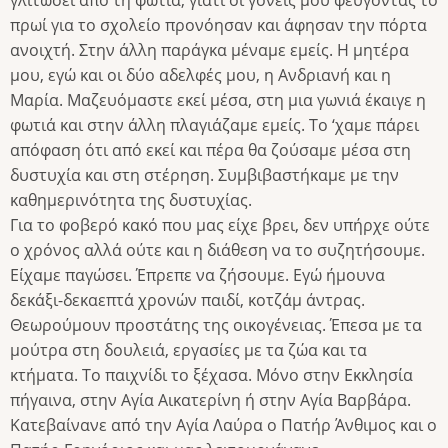
πρωί για το σχολείο προνόησαν και άφησαν την πόρτα
ανοιχτή. Στην άλλη παράγκα μέναμε εμείς. Η μητέρα
μου, εγώ και οι δύο αδελφές μου, η Ανδριανή και η
Μαρία. Μαζευόμαστε εκεί μέσα, στη μια γωνιά έκαιγε η
φωτιά και στην άλλη πλαγιάζαμε εμείς. Το ‘χαμε πάρει
απόφαση ότι από εκεί και πέρα θα ζούσαμε μέσα στη
δυστυχία και στη στέρηση. Συμβιβαστήκαμε με την
καθημερινότητα της δυστυχίας.
Για το φοβερό κακό που μας είχε βρει, δεν υπήρχε ούτε
ο χρόνος αλλά ούτε και η διάθεση να το συζητήσουμε.
Είχαμε παγώσει. Έπρεπε να ζήσουμε. Εγώ ήμουνα
δεκάξι-δεκαεπτά χρονών παιδί, κοτζάμ άντρας.
Θεωρούμουν προστάτης της οικογένειας. Έπεσα με τα
μούτρα στη δουλειά, εργασίες με τα ζώα και τα
κτήματα. Το παιχνίδι το ξέχασα. Μόνο στην Εκκλησία
πήγαινα, στην Αγία Αικατερίνη ή στην Αγία Βαρβάρα.
Κατεβαίνανε από την Αγία Λαύρα ο Πατήρ Άνθιμος και ο