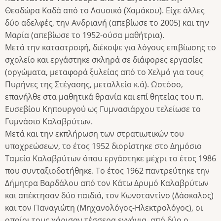
Θεοδώρα Καδά από το Λουσικό (Χαμάκου). Είχε άλλες
δύο αδελφές, την Ανδριανή (απεβίωσε το 2005) και την
Μαρία (απεβίωσε το 1952-ούσα μαθήτρια).
Μετά την καταστροφή, διέκοψε για λόγους επιβίωσης το
σχολείο και εργάστηκε σκληρά σε διάφορες εργασίες
(οργώματα, μεταφορά ξυλείας από το Χελμό για τους
Πυρήνες της Στέγασης, μεταλλείο κ.ά). Ωστόσο,
επανήλθε στα μαθητικά θρανία και επί θητείας του π.
Ευσεβίου Κηπουργού ως Γυμνασιάρχου τελείωσε το
Γυμνάσιο Καλαβρύτων.
Μετά και την εκπλήρωση των στρατιωτικών του
υποχρεώσεων, το έτος 1952 διορίστηκε στο Δημόσιο
Ταμείο Καλαβρύτων όπου εργάστηκε μέχρι το έτος 1986
που συνταξιοδοτήθηκε. Το έτος 1962 παντρεύτηκε την
Δήμητρα Βαρδάλου από τον Κάτω Δρυμό Καλαβρύτων
και απέκτησαν δύο παιδιά, τον Κωνσταντίνο (Δάσκαλος)
και τον Παναγιώτη (Μηχανολόγος-Ηλεκτρολόγος), οι
οποίοι τους χάρισαν τέσσερα εγγόνια, από δύο ο