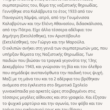
συμπατριώτες του, θύμα της ναζιστικής θηριωδίας.
Γεννήθηκε στα Καλάβρυτα το έτος 1933 από τον
Παναγιώτη Χάμψα, ιατρό, από την Γουμένισσα
Καλαβρύτων και την Ελένη Αθανασίου, διδασκάλισσα,
από την Πάτρα. Είχε άλλα τέσσερα αδέλφια: τον
Δημήτρη (Εκτελέσθηκε), τον Αριστόβουλο
(Εκτελέσθηκε), τον Γιώργο και την Μαρούλα.
Ο εκλιπών ανήκει στη γενιά των συμπατριωτών μας, που
υπήρξαν θύματα της Ναζιστικής Θηριωδίας. Των
παιδιών που βιώσαν τα τραγικά γεγονότα της 13ης
Δεκεμβρίου 1943, και γνώρισαν τη βία και τον όλεθρο
που σημάδεψε ανεπανόρθωτα την παιδική τους ψυχή.
Μαζί με τη μάνα του και τα 2 αδέρφια του βρέθηκαν
ανάμεσα στα έγκλειστα στο δημοτικό Σχολείο
γυναικόπαιδα για αρκετές ώρες στοιβαγμένοι στις
τέσσερις μεγάλες αίθουσες και στο γραφείο. Και έζησαν
το ψυχικό μαρτύριο και την αγωνία, τον φόβο και τον
τρόμο του εγκλεισμού τους και του βίαιου