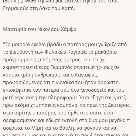
(Βούλης) ΜαθητήςΧάμψας εκτελέστηκαν από τους
Γερμανούς στη Λάκα του Καπή.
Μαρτυρία του Νικολάου Χάμψα
"Το μοιραίο εκείνο βράδυ ο πατέρας μου γνώριζε από
το Διευθυντή των Φυλακών Καγιάφα το μακάβριο
πρόγραμμα της επόμενης ημέρας. Του το ‘χε
εκμυστηρευτεί ένας Γερμανός στρατιώτης-ίσως σε
κάποια κρίση ανθρωπιάς- και ο Καγιάφας,
προφασιζόμενος ότι η γυναίκα του ήταν άρρωστη,
επισκέφτηκε τον πατέρα μου στο ξενοδοχείο και του
μετέφερε αυτή την πληροφορία. Έτσι εξηγείται, γιατί,
πριν ακόμα χτυπήσει η καμπάνα, το πρωί της Δευτέρας,
ο μακαρίτης ο πατέρας μου ήρθε στο σπίτι, έτσι
αλαφιασμένος και έδωσε εντολή στα δυο μου μεγάλα τ’
αδέρφια, το Μίμη και το Βούλη, να φύγουν και να
κρυφτούν, μιας και η καταχνιά το πρωί ήταν πυκνή και