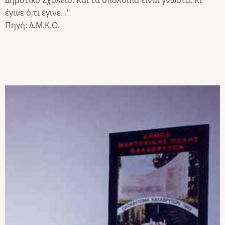
έγινε ό,τι έγινε. ."
Πηγή: Δ.Μ.Κ.Ο.