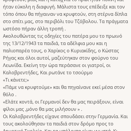
ήταν εύκολη η διαφυγή. Μάλιστα τους επέδειξε και τον
τόπο όπου θα πήγαιναν να κρυφτούν, στη στέρνα δίπλα
στο σπίτι μας, στο περιβόλι του Τζόβολου. Τα πράγματα
ωστόσο πήραν άλλη τροπή .
Ακολουθώντας τις οδηγίες του πατέρα μου το πρωινό
της 13/12/1943 τα παιδιά, τα αδέλφια μου και η
παλιοπαρέα τους, ο Χαρίκος ο Κυριακίδης, ο Κώστας
Ρήγας και όλοι αυτοί, μαζεύτηκαν στον φούρνο του
Λεωνίδα. Εκείνη την ώρα περάσανε οι γιατροί, οι
Καλοβρεντήδες, Και ρωτάνε το τσούρμο
«Τι κάνετε;»
«Πάμε να κρυφτούμε» και θα πηγαίνανε εκεί μέσα στον
θόλο .
«Ελάτε κοντά, οι Γερμανοί δεν θα μας πειράξουν, είναι
φίλοι μας ,μόνο θα μας μιλήσουν » .
Οι Καλοβρεντήδες είχανε σπουδάσει στην Γερμανία. Και
τους ακολούθησαν τα παιδιά στον δρόμο προς το
Δημοτικό Σχολείο. Και τα υπόλοιπα είναι γνωστά. Κι