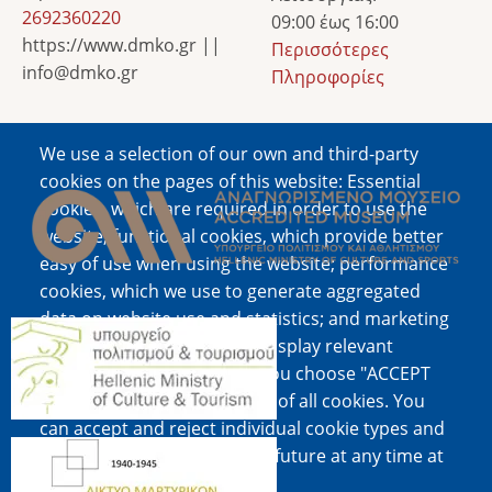
2692360220
09:00 έως 16:00
https://www.dmko.gr ||
Περισσότερες
info@dmko.gr
Πληροφορίες
We use a selection of our own and third-party
Image
cookies on the pages of this website: Essential
cookies, which are required in order to use the
website; functional cookies, which provide better
easy of use when using the website; performance
cookies, which we use to generate aggregated
data on website use and statistics; and marketing
Image
cookies, which are used to display relevant
content and advertising. If you choose "ACCEPT
ALL", you consent to the use of all cookies. You
can accept and reject individual cookie types and
Image
revoke your consent for the future at any time at
"Settings".