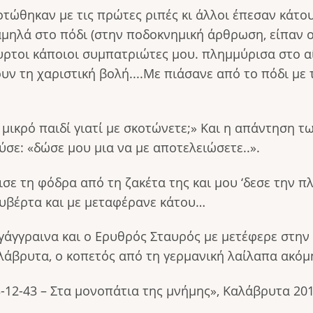
τώθηκαν με τις πρώτες ριπές κι άλλοι έπεσαν κάτου
μηλά στο πόδι (στην ποδοκνημική άρθρωση, είπαν ο
τοι κάποιοι συμπατριώτες μου. πλημμύρισα στο αί
ουν τη χαριστική βολή....Με πιάσανε από το πόδι με
 μικρό παιδί γιατί με σκοτώνετε;» Και η απάντηση τ
ύσε: «δώσε μου μια να με αποτελειώσετε..».
ισε τη φόδρα από τη ζακέτα της και μου ‘δεσε την 
υβέρτα και με μεταφέρανε κάτου…
 γάγγραινα και ο Ερυθρός Σταυρός με μετέφερε στην
άβρυτα, ο κοπετός από τη γερμανική λαίλαπα ακόμη
-12-43 – Στα μονοπάτια της μνήμης», Καλάβρυτα 20