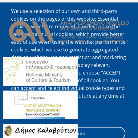
We use a selection of our own and third-party
Image
cookies on the pages of this website: Essential
cookies, which are required in order to use the
website; functional cookies, which provide better
easy of use when using the website; performance
cookies, which we use to generate aggregated
data on website use and statistics; and marketing
Image
cookies, which are used to display relevant
content and advertising. If you choose "ACCEPT
ALL", you consent to the use of all cookies. You
can accept and reject individual cookie types and
Image
revoke your consent for the future at any time at
"Settings".
Cookie documentation
Image
COOKIE SETTINGS