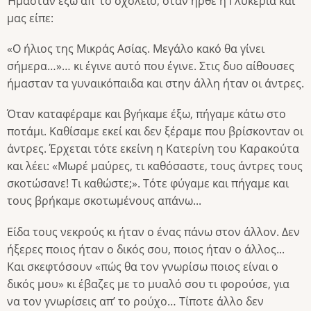
Ήμασταν έξω απ’ το σχολείο, όταν ήρθε η Γλυκερία και
μας είπε:
«Ο ήλιος της Μικράς Ασίας. Μεγάλο κακό θα γίνει
σήμερα…»… κι έγινε αυτό που έγινε. Στις δυο αίθουσες
ήμασταν τα γυναικόπαιδα και στην άλλη ήταν οι άντρες.
Όταν καταφέραμε και βγήκαμε έξω, πήγαμε κάτω στο
ποτάμι. Καθίσαμε εκεί και δεν ξέραμε που βρίσκονταν οι
άντρες. Έρχεται τότε εκείνη η Κατερίνη του Καρακούτα
και λέει: «Μωρέ μαύρες, τι καθόσαστε, τους άντρες τους
σκοτώσανε! Τι καθώστε;». Τότε φύγαμε και πήγαμε και
τους βρήκαμε σκοτωμένους απάνω...
Είδα τους νεκρούς κι ήταν ο ένας πάνω στον άλλον. Δεν
ήξερες ποιος ήταν ο δικός σου, ποιος ήταν ο άλλος...
Και σκεφτόσουν «πώς θα τον γνωρίσω ποιος είναι ο
δικός μου» κι έβαζες με το μυαλό σου τι φορούσε, για
να τον γνωρίσεις απ’ το ρούχο… Τίποτε άλλο δεν