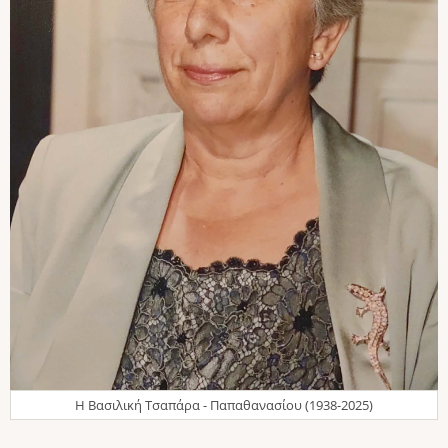
H Βασιλική Τσαπάρα - Παπαθανασίου (1938-2025)