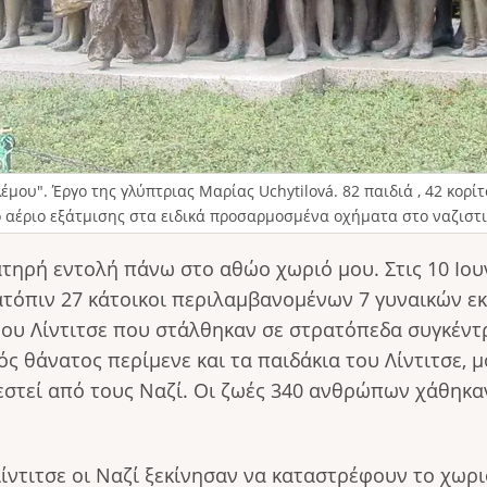
υ". Έργο της γλύπτριας Μαρίας Uchytilová. 82 παιδιά , 42 κορίτσ
αέριο εξάτμισης στα ειδικά προσαρμοσμένα οχήματα στο ναζιστ
τηρή εντολή πάνω στο αθώο χωριό μου. Στις 10 Ιουν
τόπιν 27 κάτοικοι περιλαμβανομένων 7 γυναικών εκτ
ς του Λίντιτσε που στάλθηκαν σε στρατόπεδα συγκέ
ός θάνατος περίμενε και τα παιδάκια του Λίντιτσε, 
εστεί από τους Ναζί. Οι ζωές 340 ανθρώπων χάθηκαν
ίντιτσε οι Ναζί ξεκίνησαν να καταστρέφουν το χωριό