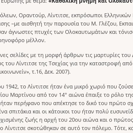
 Ευρώπης με θέμα:
«Καθολική μνήμη και Ολοκαυ
εων, Οραντούρ, Λίντιτσε, εκπρόσωποι Ελληνικών 
ασης –με αισθητή την παρουσία του Μ. Γλέζου, Εκπαι
σαν άγνωστες πτυχές των Ολοκαυτωμάτων και τόνισ
ιρηνοφόρο μέλλον.
νες σελίδες με τη μορφή άρθρων τις μαρτυρίες το
ς του Λίντιτσε της Τσεχίας για την καταστροφή από
οινωνείν», τ.16, Δεκ. 2007).
ου 1942, το Λίντιτσε ήταν ένα μικρό χωριό που ζούσ
γίου Μαρτίνου από τον 14° αιώνα έπαιξε το ρόλο τη
σε ήταν περήφανο που απέκτησε το δικό του πρώτο 
ένα σπιτάκια και οι κάτοικοι του ήταν πολύ ευσυνεί
υχισμένης ζωής η αρχή του 20ου αιώνα και ο πρώτος
ο Λίντιτσε σκοτώθηκαν σε αυτό τον πόλεμο. Τότε, κ