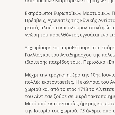
εκπροσώπων Μαρτυρικών Περιοχών της
Εκπρόσωποι Ευρωπαϊκών Μαρτυρικών Πόλ
Πρέσβεις, Αγωνιστές της Εθνικής Αντίστ
μεστό, πλούσιο και πλουραλιστικό φώτι
γνώση του παρελθόντος εγγυάται ένα ε
Ξεχωρίσαμε και παραθέτουμε στις επόμε
Γαλλίας και του Αντιδημάρχου της πόλεω
ιδιαίτερης πατρίδος τους. Περιοδικό «Επικ
Μέχρι την τραγική ημέρα της 10ης Ιουνί
πολλές εκατονταετίες. Η εκκλησία του Α
χωριού και από το έτος 1713 το Λίντιτ
του Λίντιτσε ζούσε σε μικρά τακτοποιημ
Μετά από εκατονταετίες ήρεμης και ευτ
την Ιστορία του χωριού.
15
άνδρες από τ