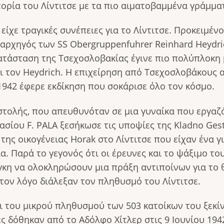
ορία του Λίντιτσε με τα πιο αιματοβαμμένα γράμμα
ίχε τραγικές συνέπειες για το Λίντιτσε. Προκειμέν
 αρχηγός των SS Οbergruppenfuhrer Reinhard Heydr
 κατάσταση της Τσεχοσλοβακίας έγινε πιο πολύπλοκ
 τον Heydrich. Η επιχείρηση από Τσεχοσλοβάκους α
1942 έφερε εκδίκηση που σοκάρισε όλο τον κόσμο.
στολής, που απευθυνόταν σε μια γυναίκα που εργαζό
ασίου F. PALA ξεσήκωσε τις υποψίες της Κladno Ge
 της οικογένειας Horak στο Λίντιτσε που είχαν ένα 
. Παρά το γεγονός ότι οι έρευνες και το ψάξιμο το
νάγκη να ολοκληρώσουν μια πράξη αντιποίνων για 
ον λόγο διάλεξαν τον πληθυσμό του Λίντιτσε.
 του μικρού πληθυσμού των 503 κατοίκων του ξεκίνη
ς δόθηκαν από το Αδόλφο Χίτλερ στις 9 Ιουνίου 194