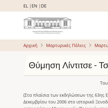
Παράκαμψη
EL
EN
DE
προς
το
κυρίως
περιεχόμενο
Αρχική
Μαρτυρικές Πόλεις
Μαρτυ
Θύμηση Λίντιτσε - Τσ
Του
(Στα πλαίσια των εκδηλώσεων της 63ης 
Δεκεμβρίου του 2006 στο ιστορικό Ξενο