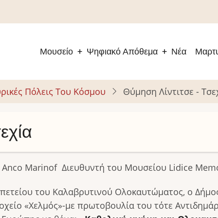
Μουσείο
Ψηφιακό Απόθεμα
Νέα
Μαρτυ
Main
navigation
ρικές Πόλεις Του Κόσμου
Θύμηση Λίντιτσε - Τσε
εχία
 Anco Marinof Διευθυντή του Μουσείου Lidice Memo
Επετείου του Καλαβρυτινού Ολοκαυτώματος, ο Δήμο
δοχείο «Χελμός»-με πρωτοβουλία του τότε Αντιδημά