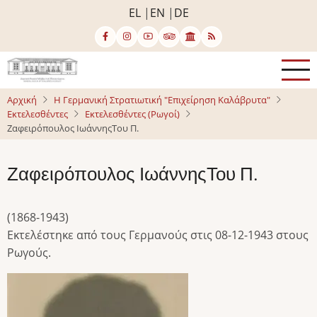
Παράκαμψη
EL
EN
DE
προς
το
κυρίως
περιεχόμενο
Αρχική
Η Γερμανική Στρατιωτική "Επιχείρηση Καλάβρυτα"
Εκτελεσθέντες
Εκτελεσθέντες (Ρωγοί)
Ζαφειρόπουλος ΙωάννηςΤου Π.
Ζαφειρόπουλος ΙωάννηςΤου Π.
(1868-1943)
Εκτελέστηκε από τους Γερμανούς στις 08-12-1943 στους
Ρωγούς.
Image