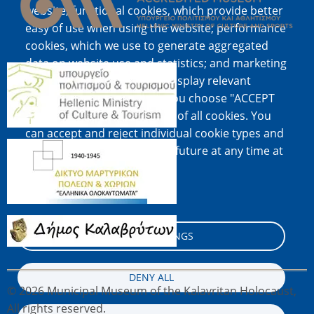
website; functional cookies, which provide better
easy of use when using the website; performance
cookies, which we use to generate aggregated
data on website use and statistics; and marketing
Image
cookies, which are used to display relevant
content and advertising. If you choose "ACCEPT
ALL", you consent to the use of all cookies. You
can accept and reject individual cookie types and
Image
revoke your consent for the future at any time at
"Settings".
Cookie documentation
Image
COOKIE SETTINGS
DENY ALL
© 2026 Municipal Museum of the Kalavritan Holocaust,
All rights reserved.