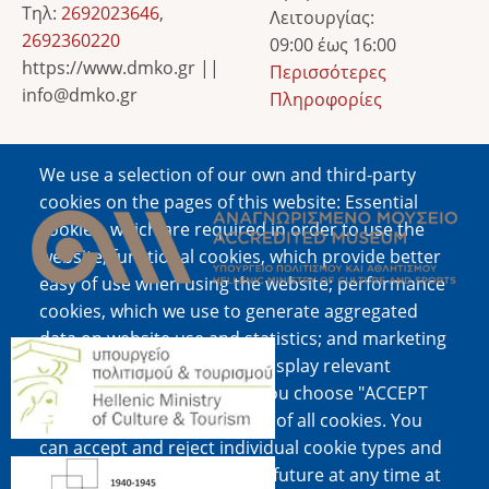
Τηλ:
2692023646
,
Λειτουργίας:
2692360220
09:00 έως 16:00
https://www.dmko.gr ||
Περισσότερες
info@dmko.gr
Πληροφορίες
We use a selection of our own and third-party
Image
cookies on the pages of this website: Essential
cookies, which are required in order to use the
website; functional cookies, which provide better
easy of use when using the website; performance
cookies, which we use to generate aggregated
data on website use and statistics; and marketing
Image
cookies, which are used to display relevant
content and advertising. If you choose "ACCEPT
ALL", you consent to the use of all cookies. You
can accept and reject individual cookie types and
Image
revoke your consent for the future at any time at