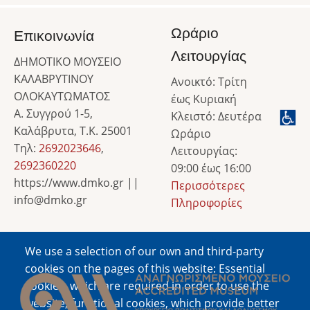
Ωράριο
Επικοινωνία
Λειτουργίας
ΔΗΜΟΤΙΚΟ ΜΟΥΣΕΙΟ
ΚΑΛΑΒΡΥΤΙΝΟΥ
Ανοικτό: Τρίτη
ΟΛΟΚΑΥΤΩΜΑΤΟΣ
έως Κυριακή
Α. Συγγρού 1-5,
Κλειστό: Δευτέρα
Καλάβρυτα, Τ.Κ. 25001
Ωράριο
Τηλ:
2692023646
,
Λειτουργίας:
2692360220
09:00 έως 16:00
https://www.dmko.gr ||
Περισσότερες
info@dmko.gr
Πληροφορίες
We use a selection of our own and third-party
Image
cookies on the pages of this website: Essential
cookies, which are required in order to use the
website; functional cookies, which provide better