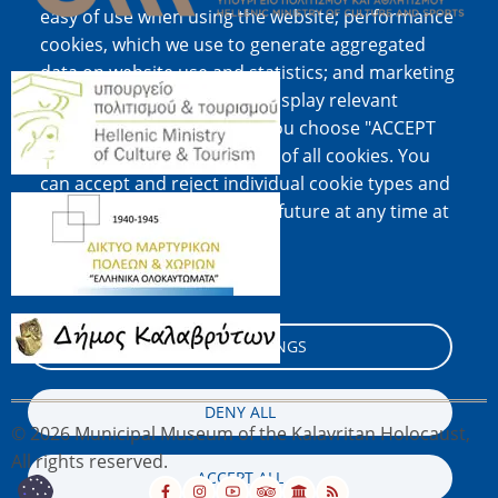
easy of use when using the website; performance
cookies, which we use to generate aggregated
data on website use and statistics; and marketing
Image
cookies, which are used to display relevant
content and advertising. If you choose "ACCEPT
ALL", you consent to the use of all cookies. You
can accept and reject individual cookie types and
Image
revoke your consent for the future at any time at
"Settings".
Cookie documentation
Image
COOKIE SETTINGS
DENY ALL
© 2026 Municipal Museum of the Kalavritan Holocaust,
All rights reserved.
ACCEPT ALL