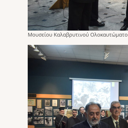
Μουσείου Καλαβρυτινού Ολοκαυτώματο