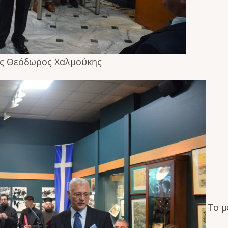
ς Θεόδωρος Χαλμούκης
Το μ