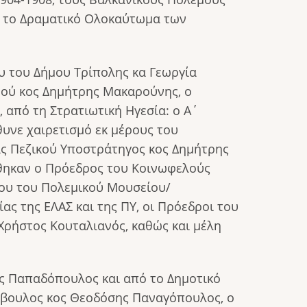
αι το Δραματικό Ολοκαύτωμα των
υ του Δήμου Τρίπολης κα Γεωργία
μού κος Δημήτρης Μακαρούνης, ο
 από τη Στρατιωτική Ηγεσία: ο Α΄
υνε χαιρετισμό εκ μέρους του
ας Πεζικού Υποστράτηγος κος Δημήτρης
ρέθηκαν ο Πρόεδρος του Κοινωφελούς
ίου του Πολεμικού Μουσείου/
 της ΕΛΑΣ και της ΠΥ, οι Πρόεδροι του
Χρήστος Κουταλιανός, καθώς και μέλη
ς Παπαδόπουλος και από το Δημοτικό
μβουλος κος Θεοδόσης Παναγόπουλος, ο