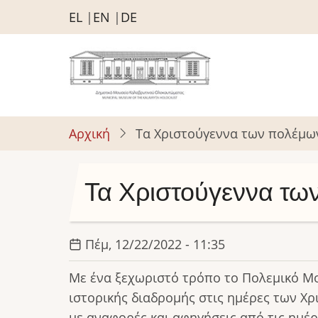
Παράκαμψη
EL
EN
DE
προς
το
κυρίως
περιεχόμενο
Αρχική
Τα Χριστούγεννα των πολέμω
Τα Χριστούγεννα τω
Πέμ, 12/22/2022 - 11:35
Με ένα ξεχωριστό τρόπο το Πολεμικό Μ
ιστορικής διαδρομής στις ημέρες των Χρ
με αναφορές και αφηγήσεις από τις ημέ