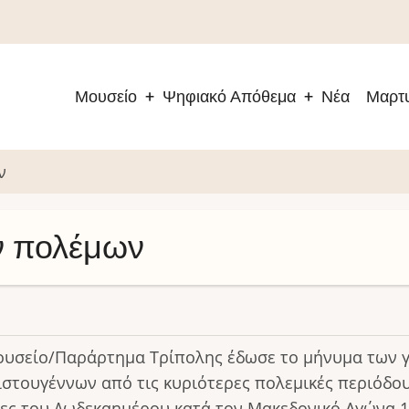
Μουσείο
Ψηφιακό Απόθεμα
Νέα
Μαρτυ
Main
navigation
ν
ν πολέμων
ουσείο/Παράρτημα Τρίπολης έδωσε το μήνυμα των 
ιστουγέννων από τις κυριότερες πολεμικές περιόδου
ρες του Δωδεκαημέρου κατά τον Μακεδονικό Αγώνα 1