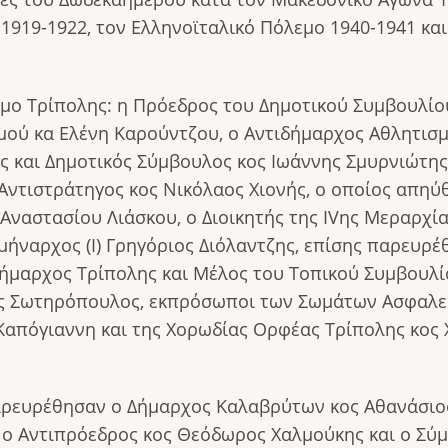
 1919-1922, τον Ελληνοϊταλικό Πόλεμο 1940-1941 κ
μο Τρίπολης: η Πρόεδρος του Δημοτικού Συμβουλίο
μού κα Ελένη Καρούντζου, ο Αντιδήμαρχος Αθλητισ
 και Δημοτικός Σύμβουλος κος Ιωάννης Σμυρνιώτης,
ντιστράτηγος κος Νικόλαος Χιονής, ο οποίος απηύθ
ναστασίου Λιάσκου, ο Διοικητής της IVης Μεραρχί
Σμήναρχος (Ι) Γρηγόριος Διόλαντζης, επίσης παρευ
Δήμαρχος Τρίπολης και Μέλος του Τοπικού Συμβουλ
 Σωτηρόπουλος, εκπρόσωποι των Σωμάτων Ασφαλείας
Καπόγιαννη και της Χορωδίας Ορφέας Τρίπολης κος 
αρευρέθησαν ο Δήμαρχος Καλαβρύτων κος Αθανάσιο
ο Αντιπρόεδρος κος Θεόδωρος Χαλμούκης και ο Σύ