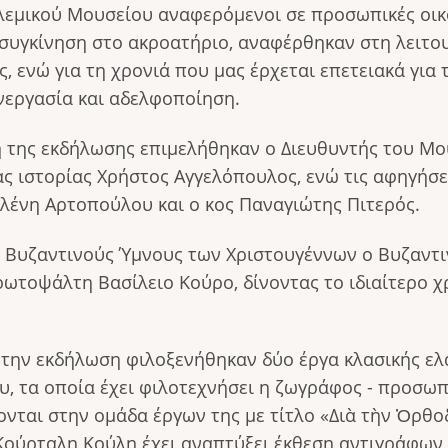
λεμικού Μουσείου αναφερόμενοι σε προσωπικές οικο
συγκίνηση στο ακροατήριο, αναφέρθηκαν στη λειτο
ενώ για τη χρονιά που μας έρχεται επετειακά για 
νεργασία και αδελφοποίηση.
η της εκδήλωσης επιμελήθηκαν ο Διευθυντής του Μ
ς ιστορίας Χρήστος Αγγελόπουλος, ενώ τις αφηγήσ
Ελένη Αρτοπούλου και ο κος Παναγιώτης Πιτερός.
 Βυζαντινούς Ύμνους των Χριστουγέννων ο Βυζαντι
ωτοψάλτη Βασίλειο Κούρο, δίνοντας το ιδιαίτερο 
την εκδήλωση φιλοξενήθηκαν δύο έργα κλασικής ελ
, τα οποία έχει φιλοτεχνήσει η ζωγράφος - προσω
νται στην ομάδα έργων της με τίτλο «Διὰ τὴν Ὀρθο
 Κούρταλη Κούλη έχει αναπτύξει έκθεση αντιγράφ