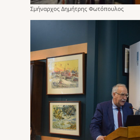
Σμήναρχος Δημήτρης Φωτόπουλος