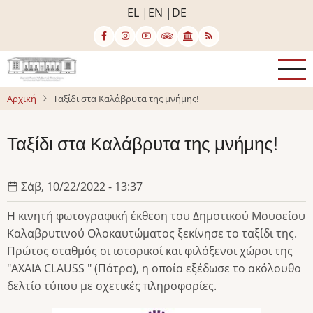
Παράκαμψη
EL
EN
DE
προς
το
κυρίως
περιεχόμενο
Αρχική
Ταξίδι στα Καλάβρυτα της μνήμης!
Ταξίδι στα Καλάβρυτα της μνήμης!
Σάβ, 10/22/2022 - 13:37
Η κινητή φωτογραφική έκθεση του Δημοτικού Μουσείου
Καλαβρυτινού Ολοκαυτώματος ξεκίνησε το ταξίδι της.
Πρώτος σταθμός οι ιστορικοί και φιλόξενοι χώροι της
"ΑΧΑΙΑ CLAUSS " (Πάτρα), η οποία εξέδωσε το ακόλουθο
δελτίο τύπου με σχετικές πληροφορίες.