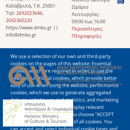
Καλάβρυτα, Τ.Κ. 25001
Ωράριο
Τηλ:
2692023646
,
Λειτουργίας:
2692360220
09:00 έως 16:00
https://www.dmko.gr ||
Περισσότερες
info@dmko.gr
Πληροφορίες
We use a selection of our own and third-party
Image
cookies on the pages of this website: Essential
cookies, which are required in order to use the
website; functional cookies, which provide better
easy of use when using the website; performance
cookies, which we use to generate aggregated
data on website use and statistics; and marketing
Image
cookies, which are used to display relevant
content and advertising. If you choose "ACCEPT
ALL", you consent to the use of all cookies. You
can accept and reject individual cookie types and