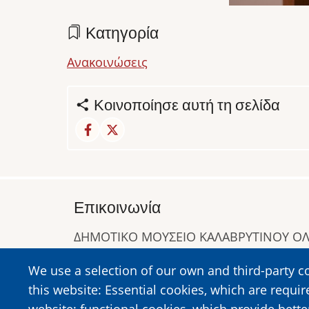
Κατηγορία
Ανακοινώσεις
Κοινοποίησε αυτή τη σελίδα
Επικοινωνία
ΔΗΜΟΤΙΚΟ ΜΟΥΣΕΙΟ ΚΑΛΑΒΡΥΤΙΝΟΥ 
Α. Συγγρού 1-5, Καλάβρυτα, Τ.Κ. 25001
We use a selection of our own and third-party c
Τηλ:
2692023646
,
2692360220
this website: Essential cookies, which are requir
https://www.dmko.gr || info@dmko.gr
website; functional cookies, which provide bett