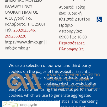
ΔΗΜΟΤΙΚΟ ΜΟΥΣΕΙΟ
ΚΑΛΑΒΡΥΤΙΝΟΥ
Ανοικτό: Τρίτη
ΟΛΟΚΑΥΤΩΜΑΤΟΣ
έως Κυριακή
Α. Συγγρού 1-5,
Κλειστό: Δευτέρα
Καλάβρυτα, Τ.Κ. 25001
Ωράριο
Τηλ:
2692023646
,
Λειτουργίας:
2692360220
09:00 έως 16:00
https://www.dmko.gr ||
Περισσότερες
info@dmko.gr
Πληροφορίες
We use a selection of our own and third-party
Image
cookies on the pages of this website: Essential
cookies, which are required in order to use the
website; functional cookies, which provide better
easy of use when using the website; performance
cookies, which we use to generate aggregated
data on website use and statistics; and marketing
Image