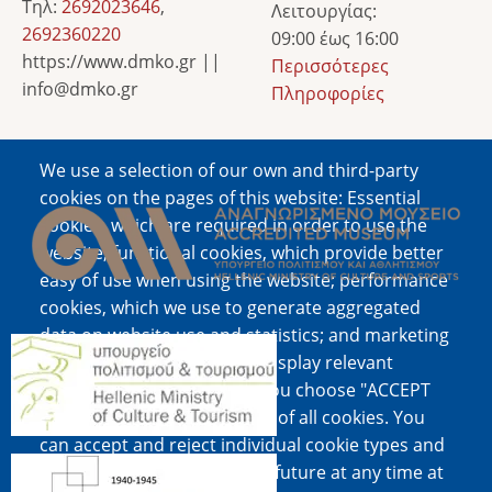
Τηλ:
2692023646
,
Λειτουργίας:
2692360220
09:00 έως 16:00
https://www.dmko.gr ||
Περισσότερες
info@dmko.gr
Πληροφορίες
We use a selection of our own and third-party
Image
cookies on the pages of this website: Essential
cookies, which are required in order to use the
website; functional cookies, which provide better
easy of use when using the website; performance
cookies, which we use to generate aggregated
data on website use and statistics; and marketing
Image
cookies, which are used to display relevant
content and advertising. If you choose "ACCEPT
ALL", you consent to the use of all cookies. You
can accept and reject individual cookie types and
Image
revoke your consent for the future at any time at