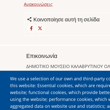
Ανακοινώσεις
Κοινοποίησε αυτή τη σελίδα
Επικοινωνία
ΔΗΜΟΤΙΚΟ ΜΟΥΣΕΙΟ ΚΑΛΑΒΡΥΤΙΝΟΥ 
Α. Συγγρού 1-5, Καλάβρυτα, Τ.Κ. 25001
We use a selection of our own and third-party c
Τηλ:
2692023646
,
2692360220
this website: Essential cookies, which are requir
https://www.dmko.gr || info@dmko.gr
website; functional cookies, which provide bett
using the website; performance cookies, which 
aggregated data on website use and statistics; 
Image
Image