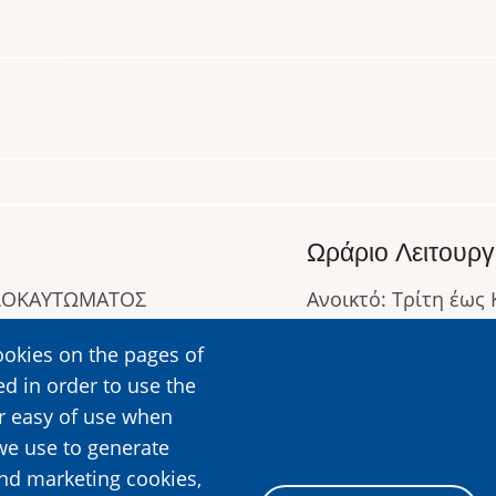
Ωράριο Λειτουργ
ΟΛΟΚΑΥΤΩΜΑΤΟΣ
Ανοικτό: Τρίτη έως
Κλειστό: Δευτέρα
ookies on the pages of
Ωράριο Λειτουργίας
ed in order to use the
Περισσότερες Πληρ
er easy of use when
we use to generate
and marketing cookies,
Image