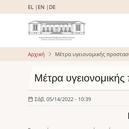
Παράκαμψη
EL
EN
DE
προς
το
κυρίως
περιεχόμενο
Αρχική
Μέτρα υγειονομικής προστασί
Μέτρα υγειονομικής 
Σάβ, 05/14/2022 - 10:39