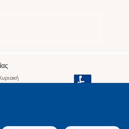
ίας
 Κυριακή
: 09:00 έως 16:00
οφορίες
Image