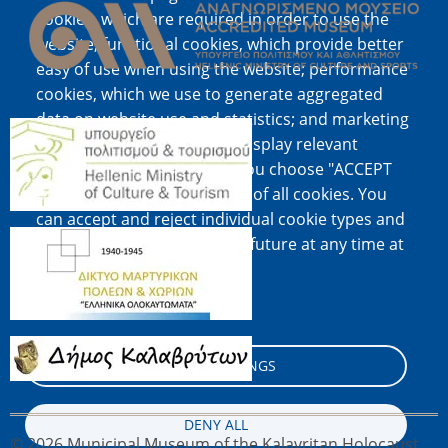
cookies, which are required in order to use the
website; functional cookies, which provide better
easy of use when using the website; performance
cookies, which we use to generate aggregated
data on website use and statistics; and marketing
Image
cookies, which are used to display relevant
content and advertising. If you choose "ACCEPT
ALL", you consent to the use of all cookies. You
can accept and reject individual cookie types and
Image
revoke your consent for the future at any time at
"Settings".
Cookie documentation
Image
COOKIE SETTINGS
DENY ALL
© 2026 Municipal Museum of the Kalavritan Holocaust,