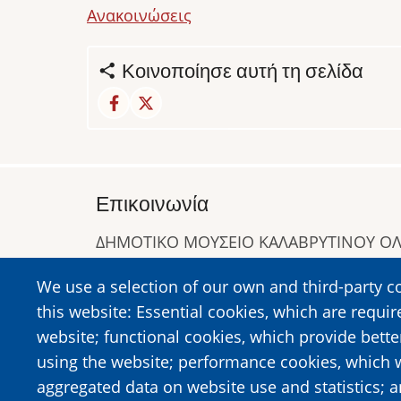
Ανακοινώσεις
Κοινοποίησε αυτή τη σελίδα
Επικοινωνία
ΔΗΜΟΤΙΚΟ ΜΟΥΣΕΙΟ ΚΑΛΑΒΡΥΤΙΝΟΥ 
Α. Συγγρού 1-5, Καλάβρυτα, Τ.Κ. 25001
We use a selection of our own and third-party c
Τηλ:
2692023646
,
2692360220
this website: Essential cookies, which are requir
https://www.dmko.gr || info@dmko.gr
website; functional cookies, which provide bett
using the website; performance cookies, which 
aggregated data on website use and statistics; 
Image
Image