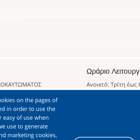
Ωράριο Λειτουργ
ΟΛΟΚΑΥΤΩΜΑΤΟΣ
Ανοικτό: Τρίτη έως
Κλειστό: Δευτέρα
ookies on the pages of
Ωράριο Λειτουργίας
ed in order to use the
Περισσότερες Πληρ
er easy of use when
we use to generate
and marketing cookies,
Image