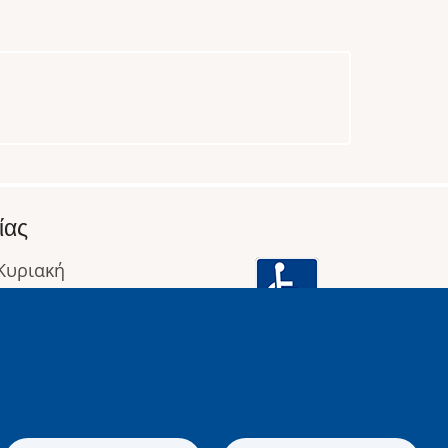
ίας
 Κυριακή
: 09:00 έως 16:00
οφορίες
Image